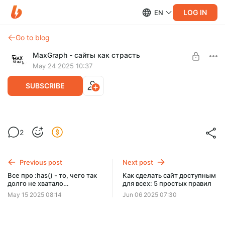
LOG IN
EN
Go to blog
MaxGraph - cайты как страсть
May 24 2025 10:37
SUBSCRIBE
Нативная валидация HTML-форм: что
Level required:
2
можно сделать без js?
Базовый уровень
SUBSCRIBE
Previous post
Next post
Все про :has() - то, чего так
Как сделать сайт доступным
долго не хватало
для всех: 5 простых правил
верстальщикам
May 15 2025 08:14
Jun 06 2025 07:30