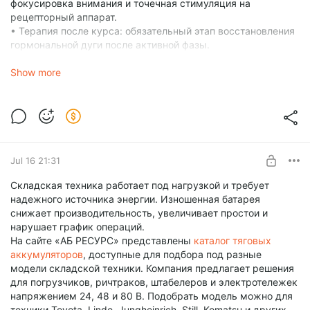
фокусировка внимания и точечная стимуляция на
рецепторный аппарат.
• Терапия после курса: обязательный этап восстановления
гормональной дуги после активной фазы.
Внушительный пул брендов от премиальных лабораторий
Pharmacom и Balkan до стабильных заводов Европы и Азии,
Show more
позволяет подобрать фарму для любой потребности. Когда
на кону стоит здоровье, оригинальность препаратов
выходит на первый план. Отгрузка с первых рук исключает
риск нарваться на подделку или сомнительную
субстанцию.
Основополагающая истина: топовые ААС бессильны без
Jul 16 21:31
правильного режима. Работа в зале должен быть выстроен
вокруг базовых движений с плавным ростом тоннажа.
Складская техника работает под нагрузкой и требует
Подключите к схеме не менее 50 мл воды на кг веса для
надежного источника энергии. Изношенная батарея
улучшения текучести и защиты сердца, грамотный
снижает производительность, увеличивает простои и
нутритивный план и восстановительный межкурсовой
нарушает график операций.
период, и тогда весь вложенный ресурс конвертируется в
На сайте «АБ РЕСУРС» представлены
каталог тяговых
качественный профит.
аккумуляторов
, доступные для подбора под разные
В публикациях платформы собрана уникальная база
модели складской техники. Компания предлагает решения
полезных гайдов. Никакой «воды» и перегруженных
для погрузчиков, ричтраков, штабелеров и электротележек
формулировок, только реальный опыт атлетов, которые
напряжением 24, 48 и 80 В. Подобрать модель можно для
тестировали курсы на себе. Вам доступны анализ рабочих
техники Toyota, Linde, Jungheinrich, Still, Komatsu и других