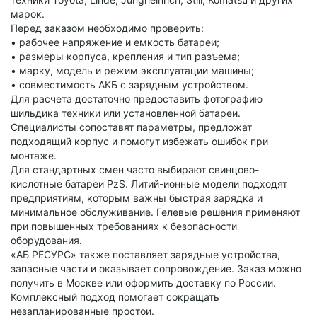
концентраций, аналитика связок типа «Дека vs Болд» и
марок.
рекомендации по построению циклов. Если задача
Перед заказом необходимо проверить:
скоростной рост мускулатуры без жира, поднятие
• рабочее напряжение и емкость батареи;
максимумов или глубокую сушку, требуется использование
• размеры корпуса, крепления и тип разъема;
сертифицированная спортфарма.
Купить тренболон энантат
• марку, модель и режим эксплуатации машины;
— это возможность подобрать препарат под поставленный
• совместимость АКБ с зарядным устройством.
план, начиная от агрессивный бустер энергии, связку
Для расчета достаточно предоставить фотографию
пептидов или полноценный протокол для прогрессии в
шильдика техники или установленной батареи.
спорте.
Специалисты сопоставят параметры, предложат
подходящий корпус и помогут избежать ошибок при
монтаже.
Для стандартных смен часто выбирают свинцово-
кислотные батареи PzS. Литий-ионные модели подходят
предприятиям, которым важны быстрая зарядка и
минимальное обслуживание. Гелевые решения применяют
при повышенных требованиях к безопасности
оборудования.
«АБ РЕСУРС» также поставляет зарядные устройства,
запасные части и оказывает сопровождение. Заказ можно
получить в Москве или оформить доставку по России.
Комплексный подход помогает сокращать
незапланированные простои.