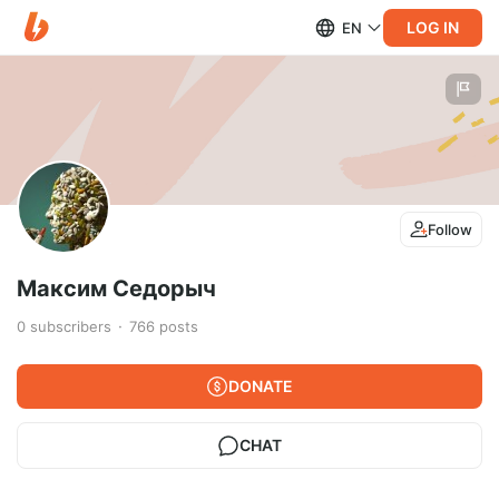
LOG IN
EN
Follow
Максим Седорыч
0
subscribers
766
posts
DONATE
CHAT