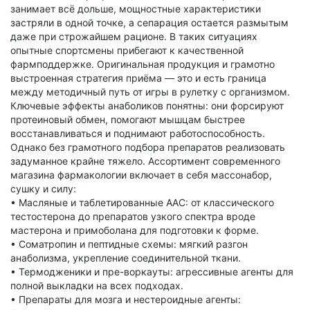
занимает всё дольше, мощностные характеристики
застряли в одной точке, а сепарация остается размытым
даже при строжайшем рационе. В таких ситуациях
опытные спортсмены прибегают к качественной
фармподдержке. Оригинальная продукция и грамотно
выстроенная стратегия приёма — это и есть граница
между методичный путь от игры в рулетку с организмом.
Ключевые эффекты анаболиков понятны: они форсируют
протеиновый обмен, помогают мышцам быстрее
восстанавливаться и поднимают работоспособность.
Однако без грамотного подбора препаратов реализовать
задуманное крайне тяжело. Ассортимент современного
магазина фармакологии включает в себя массонабор,
сушку и силу:
• Масляные и таблетированные ААС: от классического
тестостерона до препаратов узкого спектра вроде
мастерона и примоболана для подготовки к форме.
• Соматропин и пептидные схемы: мягкий разгон
анаболизма, укрепление соединительной ткани.
• Термодженики и пре-воркауты: агрессивные агенты для
полной выкладки на всех подходах.
• Препараты для мозга и нестероидные агенты: