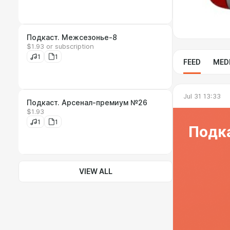
Подкаст. Межсезонье-8
$1.93 or subscription
1
1
FEED
MED
Jul 31 13:33
Подкаст. Арсенал-премиум №26
$1.93
1
1
Подк
VIEW ALL