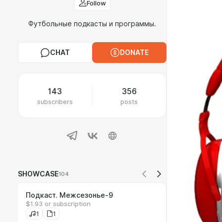
Follow
Футбольные подкасты и программы.
CHAT
DONATE
143
356
subscribers
posts
SHOWCASE
104
Подкаст. Межсезонье-9
$1.93 or subscription
1
1