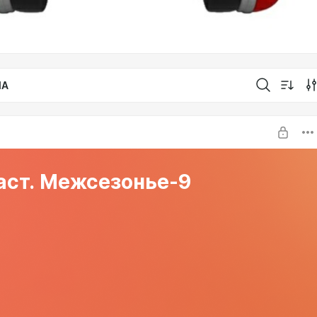
IA
аст. Межсезонье-9