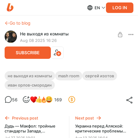
LOG IN
EN
Go to blog
Не выходя из комнаты
Aug 08 2025 16:26
SUBSCRIBE
Невзоров*: шупальца режима,
не выходя из комнаты
mash room
сергей изотов
радикальная украинизация и уроки
иван орлов-смородин
Level required:
русофобии
Комната Грязи
56
169
UNLOCK POST
Previous post
Next post
Дудь — Макфол: тройные
Украина перед Аляской:
стандарты Запада,
критические проблемы
украинская автократия и
Зеленского, коррупция в
Jul 27 2025 19:01
Aug 13 2025 16:04