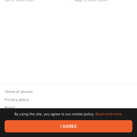
заблуждения советологии
офисе президента и
будущее власти в Киеве
Terms of service
Privacy policy
Brand
By using the site, you agree to our cookie policy.
Read more here.
Support
© 2026 Zaya Solutions Limited. All rights reserved. All trademarks
I AGREE
are the property of their respective owners.