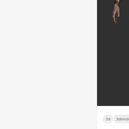
3d
3dmode