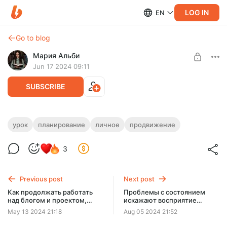
LOG IN
EN
Go to blog
Мария Альби
Jun 17 2024 09:11
SUBSCRIBE
"Зеленые" задачи в проекте и в жизни
урок
планирование
личное
продвижение
Level required:
Задачи и цели, выполнение которых ведет к
3
🔮 Секретные материалы
существенному качественному развитию, продвижению в
делах, проектах. Мой личный пример.
SUBSCRIBE
Previous post
Next post
Как продолжать работать
Проблемы с состоянием
над блогом и проектом,
искажают восприятие
когда нет сил долгое время
реальности и своих
May 13 2024 21:18
Aug 05 2024 21:52
возможностей