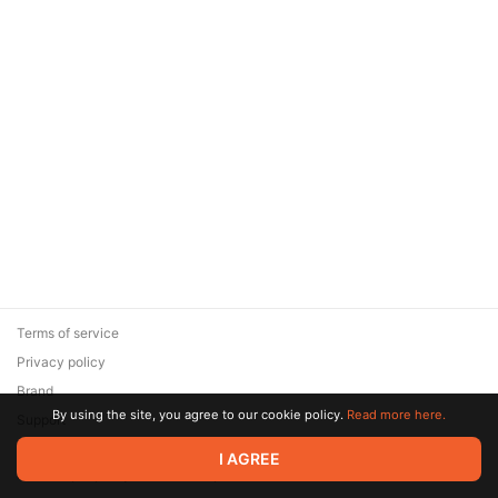
Terms of service
Privacy policy
Brand
By using the site, you agree to our cookie policy.
Read more here.
Support
© 2026 Zaya Solutions Limited. All rights reserved. All trademarks
I AGREE
are the property of their respective owners.