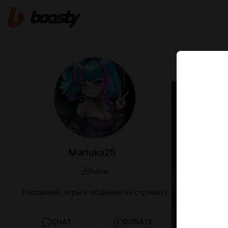
Feb 19 2025 1
Чиби 
Mariuka25
Follow
Рисование, игры и общение на стримах)
CHAT
DONATE