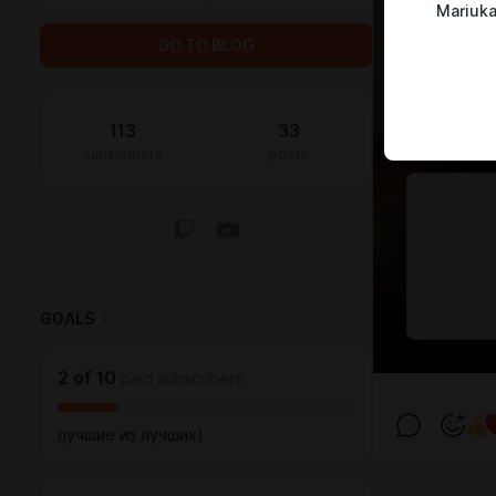
Mariuk
GO TO BLOG
113
33
subscribers
posts
GOALS
2
2
of
10
paid subscribers
лучшие из лучших)