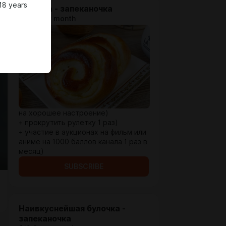
18 years
Булочка - запеканочка
$1.29 per month
на хорошее настроение)
+ прокрутить рулетку 1 раз)
+ участие в аукционах на фильм или
аниме на 1000 баллов канала 1 раз в
месяц)
SUBSCRIBE
Наивкуснейшая булочка -
запеканочка