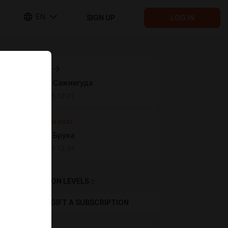
EN
SIGN UP
LOG IN
Next post
Чиби для Сажингуда
Feb 19 2025 12:37
Previous post
Чиби для Брука
Feb 19 2025 12:34
SUBSCRIPTION LEVELS
3
GIFT A SUBSCRIPTION