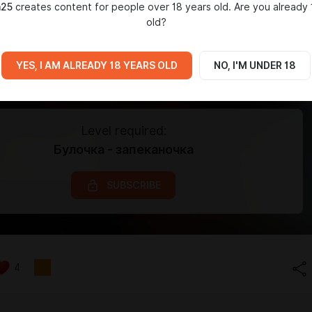
a25
creates content for people over 18 years old. Are you already 
old?
YES, I AM ALREADY 18 YEARS OLD
NO, I'M UNDER 18
Level required:
Булочка - запеканочка
SUBSCRIBE
4