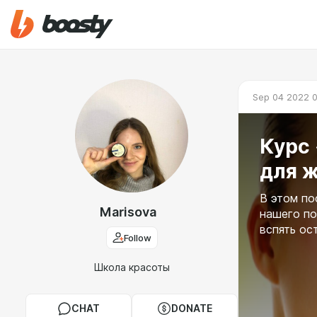
Sep 04 2022 
Курс
для 
В этом по
Marisova
нашего по
вспять ос
Follow
Школа красоты
CHAT
DONATE