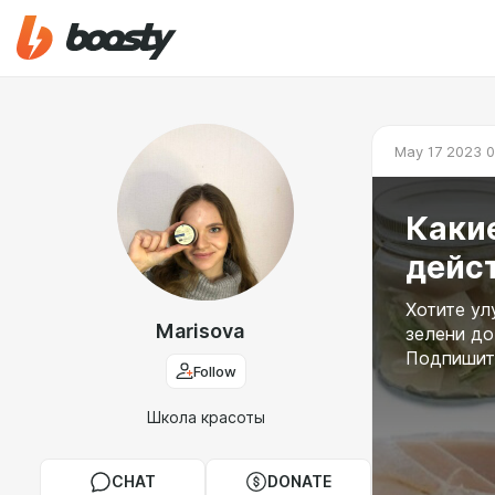
May 17 2023 0
Каки
дейс
Хотите ул
Marisova
зелени до
Подпишит
Follow
Школа красоты
CHAT
DONATE