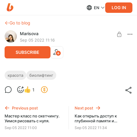
LOG IN
EN
Go to blog
Marisova
Sep 05 2022 11:16
SUBSCRIBE
Био лифтинг живота. Моделируем
красота
биолифтинг
красивый подтянутый живот.
Level required:
1
УЧАСТНИК ЗАКРЫТОГО КЛУБА
Мечта каждой женщины в любом возрасте без большого
труда, без таблеток и без физкультуры иметь красивый
SUBSCRIBE
подтянутый животик.
Previous post
Next post
Мастер класс по скетчингу.
Как открыть доступ к
Уимся рисовать с нуля.
глубинной памяти и
вспомнить опыт прошлых
Sep 05 2022 11:00
Sep 05 2022 11:34
жизней.