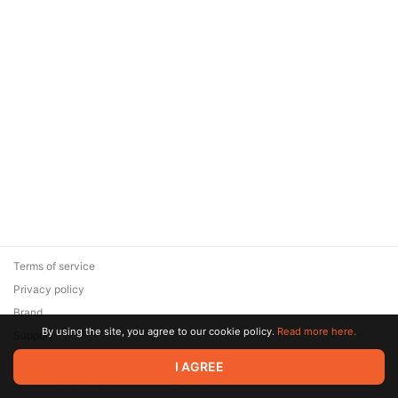
Terms of service
Privacy policy
Brand
By using the site, you agree to our cookie policy.
Read more here.
Support
© 2026 Zaya Solutions Limited. All rights reserved. All trademarks
I AGREE
are the property of their respective owners.