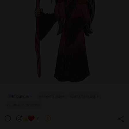
In bundle
иллюстрация
врата бальдура
ошибка божества
2