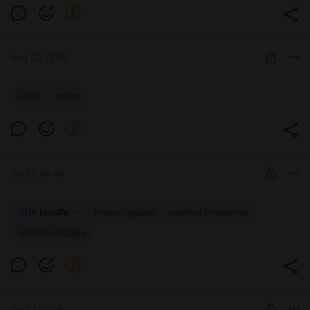
Начинающий приключенец
SUBSCRIBE
Aug 02 13:19
Медовые соты
мерч
товар
Level required:
Бывалый приключенец
SUBSCRIBE
Jul 28 08:40
Обложка 9 главы
In bundle
иллюстрация
ошибка божества
врата бальдура
Level required:
Начинающий приключенец
SUBSCRIBE
Jul 27 07:05