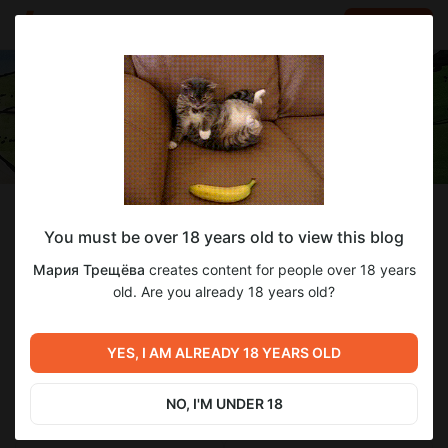
LOG IN
EN
Follow
You must be over 18 years old to view this blog
Мария Трещёва
Мария Трещёва
creates content for people over 18 years
художник и писатель
old. Are you already 18 years old?
8
subscribers
388
posts
YES, I AM ALREADY 18 YEARS OLD
NO, I'M UNDER 18
SUBSCRIBE