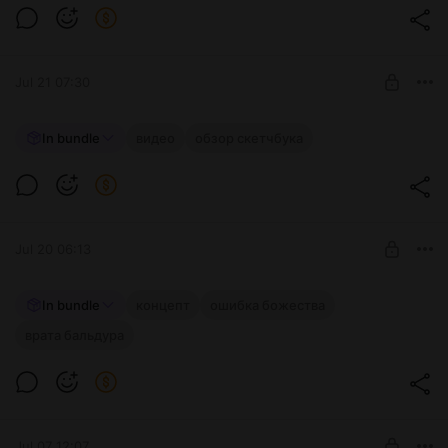
Post is available after purchase
BUY FOR $12.9
Jul 21 07:30
In bundle
видео
обзор скетчбука
Level required:
Бывалый приключенец
SUBSCRIBE
Jul 20 06:13
Реф-лист Дайнахейр
In bundle
концепт
ошибка божества
врата бальдура
Level required:
Начинающий приключенец
SUBSCRIBE
Jul 07 12:07