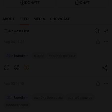
DONATE
CHAT
ABOUT
FEED
MEDIA
SHOWCASE
Newest First
Aug 04 16:36
Делаю видос. Кадр 2
In bundle
видео
процесс работы
Level required:
Бывалый приключенец
SUBSCRIBE
Aug 03 16:19
Флинд
In bundle
ошибка божества
врата бальдура
иллюстрация
Level required: