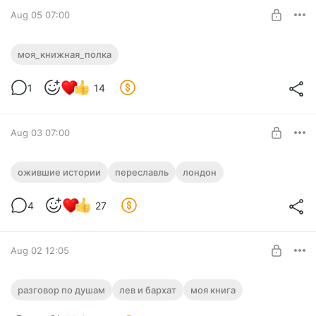
Aug 05 07:00
Моя книжная полка
моя_книжная_полка
Level required:
1
14
"Маленький сундук"
SUBSCRIBE
Aug 03 07:00
Сюрту де табль
ожившие истории
переславль
лондон
Level required:
4
27
"Маленький сундук"
SUBSCRIBE
Aug 02 12:05
Про планы на будущее
разговор по душам
лев и бархат
моя книга