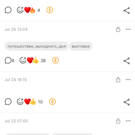
4
Level required:
"Большой сундук"
SUBSCRIBE
Jul 26 13:03
Ростов Великий
путешествие_выходного_дня
выставка
Level required:
6
28
"Маленький сундук"
SUBSCRIBE
Jul 24 19:15
Культпоход
10
Level required:
"Маленький сундук"
SUBSCRIBE
Jul 22 07:00