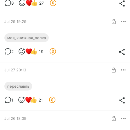
Level required:
8
27
"Маленький сундук"
SUBSCRIBE
Jul 29 19:29
Моя книжная полка
моя_книжная_полка
Level required:
2
19
"Маленький сундук"
SUBSCRIBE
Jul 27 20:13
С праздником!
переславль
Level required:
1
21
"Маленький сундук"
SUBSCRIBE
Jul 26 18:39