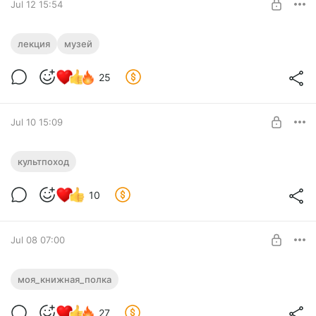
Jul 12 15:54
Коллекционеры и частные музеи
лекция
музей
Level required:
25
"Маленький сундук"
SUBSCRIBE
Jul 10 15:09
Культпоход
культпоход
Level required:
"Маленький сундук"
10
SUBSCRIBE
Jul 08 07:00
Моя книжная полка
моя_книжная_полка
Level required:
27