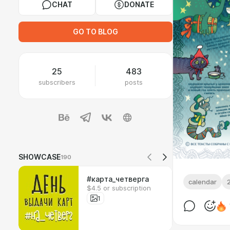
CHAT
DONATE
GO TO BLOG
25
483
subscribers
posts
SHOWCASE
190
#карта_четверга
calendar
$4.5 or subscription
1