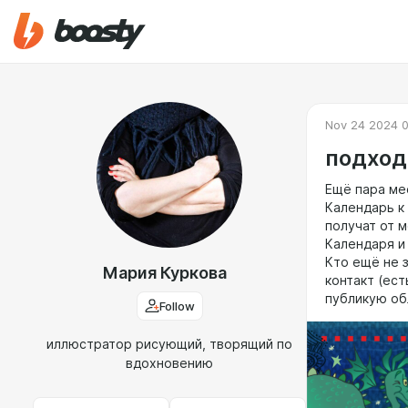
Nov 24 2024 0
подход
Ещё пара ме
Календарь к 
получат от 
Календаря и 
Кто ещё не з
Мария Куркова
контакт (ест
публикую об
Follow
иллюстратор рисующий, творящий по
вдохновению