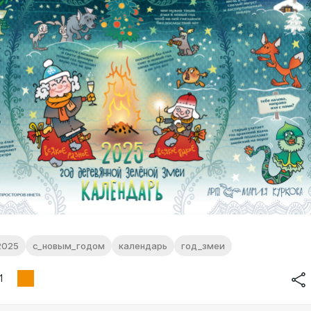
2025
с_новым_годом
календарь
год_змеи
1