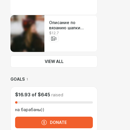
Описание по
вязанию шапки
$12.7
#ПОЛОСАТАЯ_В_КОС
МОСЕ
1
VIEW ALL
GOALS
1
$16.93
of
$645
raised
на барабаны))
DONATE