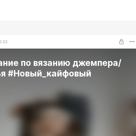
0:22
ание по вязанию джемпера/
ья #Новый_кайфовый