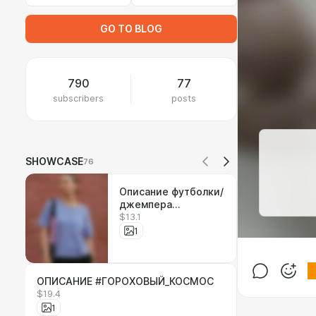
GO TO BLOG
790
77
subscribers
posts
SHOWCASE
76
Описание футболки/
джемпера
$13.1
#Роскошная_база в
формате PDF
1
ОПИСАНИЕ #ГОРОХОВЫЙ_КОСМОС
$19.4
1