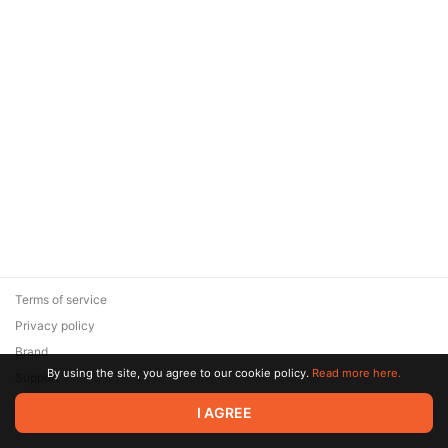
Terms of service
Privacy policy
Brand
By using the site, you agree to our cookie policy.
Read more here.
Support
© 2026 Zaya Solutions Limited. All rights reserved. All trademarks
I AGREE
are the property of their respective owners.