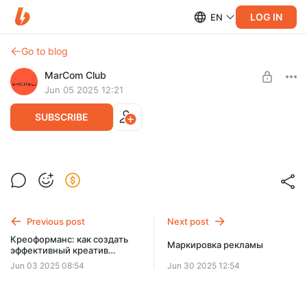
LOG IN
EN
Go to blog
MarCom Club
Jun 05 2025 12:21
SUBSCRIBE
Как устроен маркетинг в Китае и
Вьетнаме и почему это актуально для
Level required:
российского бизнеса
MarCom Club на Boosty
Previous post
Next post
Запись онлайн-лектория
SUBSCRIBE
Креоформанс: как создать
Маркировка рекламы
эффективный креатив
любого формата
Jun 03 2025 08:54
Jun 30 2025 12:54