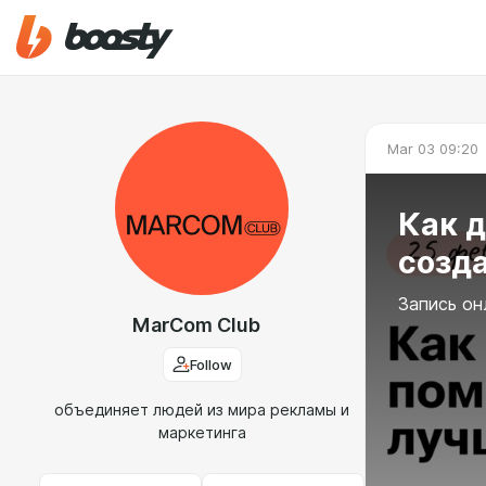
Mar 03 09:20
Как 
созд
Запись он
MarCom Club
Follow
объединяет людей из мира рекламы и
маркетинга