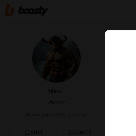
Feb 16 2025 0
Перево
Maru
Follow
Перевод игр (18+) на RenPy
CHAT
DONATE