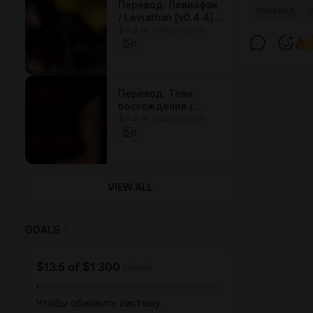
Перевод: Левиафан
перевод
/ Leviathan [v0.4.4]
$3.9 or subscription
(на ПК и Андроид)
1
Перевод: Тени
восхождения /
$3.9 or subscription
Shadows of the
Ascendant [Day 3
1
August] (на ПК и
Андроид)
VIEW ALL
GOALS
1
$13.5
of
$1 300
raised
Чтобы обновить систему.