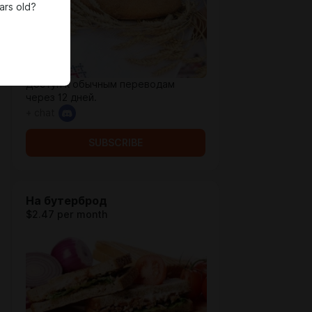
ars old?
Доступ к обычным переводам
через 12 дней.
+ chat
SUBSCRIBE
На бутерброд
$2.47 per month