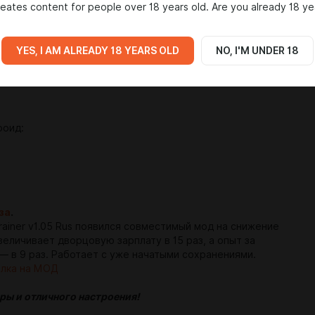
eates content for people over 18 years old. Are you already 18 ye
YES, I AM ALREADY 18 YEARS OLD
NO, I'M UNDER 18
C:
роид:
за
.
rainer v1.05 Rus появился совместимый мод на снижение
величивает дворцовую зарплату в 15 раз, а опыт за
— в 9 раз. Работает с уже начатыми сохранениями.
лка на МОД
ры и отличного настроения!