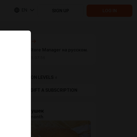
EN
SIGN UP
LOG IN
Next post
Naughty Store Manager на русском.
Mar 11 2025 07:56
SUBSCRIPTION LEVELS
4
GIFT A SUBSCRIPTION
На хлебушек
$1.3 per month