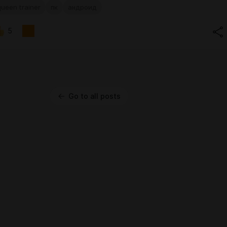
queen trainer
пк
андроид
5
Go to all posts