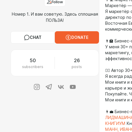
Follow
Маркетёр — 
Я маркетёр с
Номер 1. И вам советую. Здесь сплошная
директор по
ПОЛЬЗА!
Восточная Ев
коммерчески
CHAT
DONATE
👨‍🏫 Бизнес
У меня 30+ 
маркетингу,
эффективност
50
26
subscribers
posts
🙋‍♂️ Автор 3
Я всегда ра
Мои книги и
карьере и ж
Покупайте. Ч
Мои книги и 
👨‍💼 Бизнес
ЛИДМАШИН
КНИГИУМ
Кн
МАНН, ИВАН