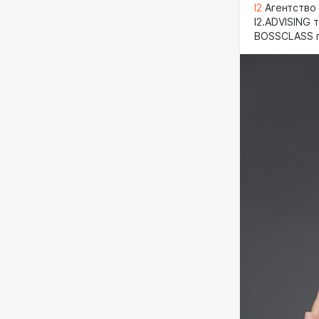
I2
Агентство
I2.ADVISING
BOSSCLASS п