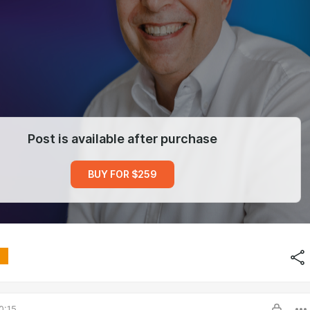
Post is available after purchase
BUY FOR $259
0:15