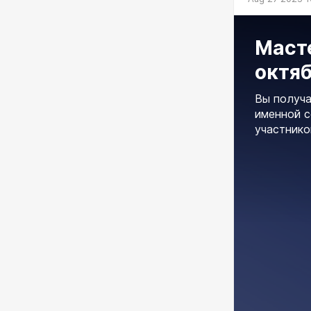
Масте
октя
Вы получа
именной с
участнико