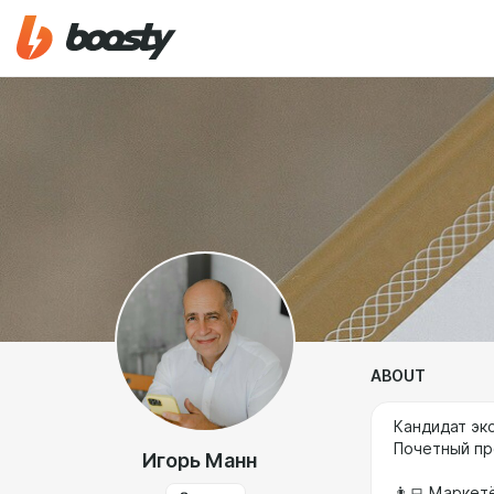
ABOUT
Кандидат эк
Почетный пр
Игорь Манн
👨‍💻 Маркет