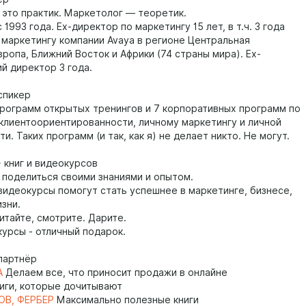
это практик. Маркетолог — теоретик.
 1993 года. Ex-директор по маркетингу 15 лет, в т.ч. 3 года
 маркетингу компании Avaya в регионе Центральная
ропа, Ближний Восток и Африки (74 страны мира). Ex-
й директор 3 года.
-спикер
программ открытых тренингов и 7 корпоративных программ по
 клиентоориентированности, личному маркетингу и личной
и. Таких программ (и так, как я) не делает никто. Не могут.
0+ книг и видеокурсов
д поделиться своими знаниями и опытом.
 видеокурсы помогут стать успешнее в маркетинге, бизнесе,
изни.
итайте, смотрите. Дарите.
курсы - отличный подарок.
-партнёр
А
Делаем все, что приносит продажи в онлайне
иги, которые дочитывают
ОВ, ФЕРБЕР
Максимально полезные книги