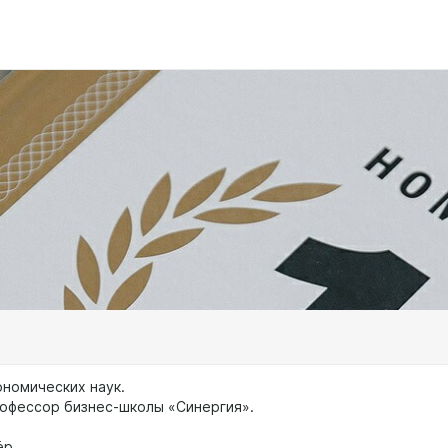
ономических наук.
офессор бизнес-школы «Синергия».
ёр