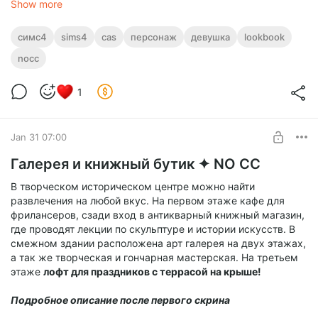
стремится изучить все, что касается мира в. В общении она
Show more
добродушная, открытая и очень светлая!
симс4
sims4
cas
персонаж
девушка
lookbook
Но это пока дело не доходит до отношений. Из-за
отсутствия отца в ее жизни, с мужчинами она весьма
nocc
осторожна и жутко ревнива. Но если терпеливо пробить ее
броню, отношения станут теплыми и надежными.
1
Она идеально впишется в Хэнфорд, Честнат или Иннисгрин.
Jan 31 07:00
✦ Полный гардероб без СС
✦ НО персонаж создан с дефолтами и деталями кожи (сс
Галерея и книжный бутик ✦ NO CC
есть в архиве)
В творческом историческом центре можно найти
развлечения на любой вкус. На первом этаже кафе для
фрилансеров, сзади вход в антикварный книжный магазин,
где проводят лекции по скульптуре и истории искусств. В
смежном здании расположена арт галерея на двух этажах,
а так же творческая и гончарная мастерская. На третьем
этаже
лофт для праздников с террасой на крыше!
Подробное описание после первого скрина