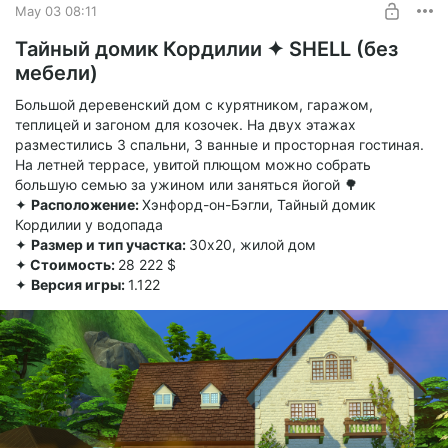
May 03 08:11
Тайный домик Кордилии ✦ SHELL (без
мебели)
Большой деревенский дом с курятником, гаражом,
теплицей и загоном для козочек. На двух этажах
разместились 3 спальни, 3 ванные и просторная гостиная.
На летней террасе, увитой плющом можно собрать
большую семью за ужином или заняться йогой 🌳
✦
Расположение:
Хэнфорд-он-Бэгли, Тайный домик
Кордилии у водопада
✦
Размер и тип участка:
30х20, жилой дом
✦
Стоимость:
28 222 $
✦
Версия игры:
1.122