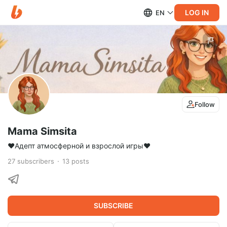
LOG IN
EN
Follow
Mama Simsita
❤Адепт атмосферной и взрослой игры❤
27
subscribers
13
posts
SUBSCRIBE