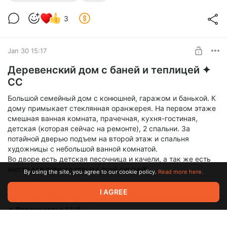
Лофт для праздников + чилл-пространство на крыше
Лот проверен на играбельность!
3
✦
Расположение:
здание хорошо впишется в Виллоу Крик,
Бритчестер или Сан-Мишуно
✦
Тип участка:
2 на выбор (Музей или авторское заведение
Jan 30 15:17
с заданными настройками)
Деревенский дом с баней и теплицей ✦
CC
Большой семейный дом с конюшней, гаражом и банькой. К
дому примыкает стеклянная оранжерея. На первом этаже
смешная ванная комната, прачечная, кухня-гостиная,
детская (которая сейчас на ремонте), 2 спальни. За
потайной дверью подъем на второй этаж и спальня
художницы с небольшой ванной комнатой.
Во дворе есть детская песочница и качели, а так же есть
место для летнего отдыха всей семьей!
By using the site, you agree to our cookie policy.
Read more here.
✦
Размер и тип участка:
40х30, жилой дом
I AGREE
✦
Стоимость:
155 802 $
✦
Версия игры:
1.118