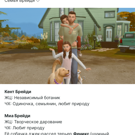
Семья Брейди 🤍
Кент Брейди
ЖЦ: Независимый ботаник
ЧХ: Одиночка, семьянин, любит природу
Миа Брейди
ЖЦ: Творческое дарование
ЧХ: Любит природу
Её собачка джек-рассел терьер
Феникс
(шумный,