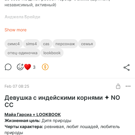
независимый, активный)
Анджела Брейди
ЖЦ: Творческое дарование
ЧХ: Одиночка
Show more
Её собачка ззолотистый ретривер
Рея
(дружелюбная,
умная, мохнатая)
симс4
sims4
cas
персонаж
семья
✦
Кент воспитывает двух девочек-близняшек один с
отец-одиночка
lookbook
самого их детства.
Пока что он работает барменом, а в
свободное время занимается садом и растениями в
3
теплице, но мечтает найти дело своей жизни. Он - одиночка
и избегает отношений, уделяя большую часть времени
своим любимым творческим девочкам. Миа занимается
Feb 07 08:25
растениями вместе с отцом и увлекается насекомыми, а
Анджела мечтает стать певицей, предпочитая проводить
Девушка с индейскими корнями ✦ NO
время в одиночетве.
CC
Майа Гарсиа + LOOKBOOK
Жизненная цель:
Дитя природы
Черты характера:
ревнивая, любит лошадей, любитель
природы