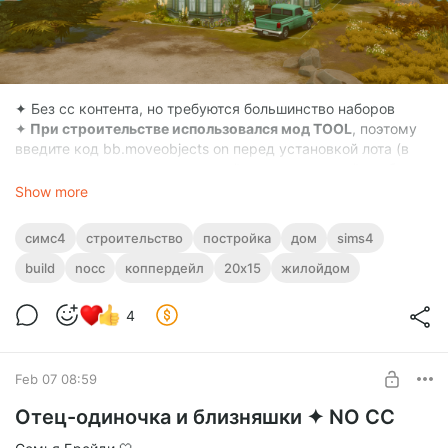
✦ Без сс контента, но требуются большинство наборов
✦
При строительстве использовался мод TOOL
, поэтому
введите код bb.moveobjects on перед установкой лота (в
галерее нужно нажать галочку "включены моды", чтобы
участок отобразился в игре)
Show more
симс4
строительство
постройка
дом
sims4
build
nocc
коппердейл
20х15
жилойдом
4
Feb 07 08:59
Отец-одиночка и близняшки ✦ NO CC