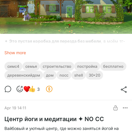
✦
Это пустая коробка для перезда без мебели
, в моём тг-
канале позже появиться этот участок с мебелью (там будет
Show more
много СС, так как я строю этот дом для своей семьи)
✦ Без сс контента, но требуются большинство наборов
✦
При строительстве использовался мод TOOL
, поэтому
симс4
семья
строительство
постройка
бесплатно
введите код bb.moveobjects on перед установкой лота (в
деревенскийдом
дом
nocc
shell
30*20
галерее нужно нажать галочку "включены моды", если
участок не отобразился в игре)
3
Apr 19 14:11
Центр йоги и медитации ✦ NO CC
Вайбовый и уютный центр, где можно заняться йогой на