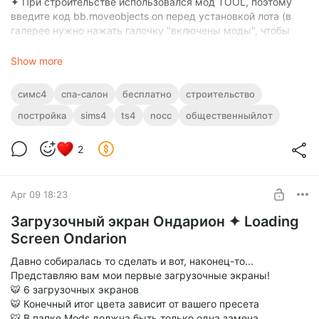
✦ При строительстве использовался мод TOOL, поэтому
введите код bb.moveobjects on перед установкой лота (в
галерее нужно нажать галочку "включены моды", чтобы
участок отобразился в игре)
Show more
симс4
спа-салон
бесплатно
строительство
постройка
sims4
ts4
nocc
общественныйлот
2
Apr 09 18:23
Загрузочный экран Ондарион ✦ Loading
Screen Ondarion
Давно собиралась то сделать и вот, наконец-то...
Представляю вам мои первые загрузочные экраны!
🐯 6 загрузочных экранов
🐯 Конечный итог цвета зависит от вашего пресета
🐯 В папке Mods должна быть только одна замена