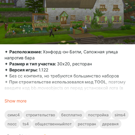
✦
Расположение:
Хэнфорд-он-Бэгли, Сапожная улица
напротив бара
✦
Размер и тип участка:
30х20, ресторан
✦
Версия игры:
1.122
✦ Без сс контента, но требуются большинство наборов
✦
При строительстве использовался мод TOOL
, поэтому
введите код bb.moveobjects on перед установкой лота (в
галерее нужно нажать галочку "включены моды", если
участок не отобразился в игре)
Show more
симс4
строительство
бесплатно
постройка
sims4
nocc
ts4
общественныйлот
ресторан
деревня