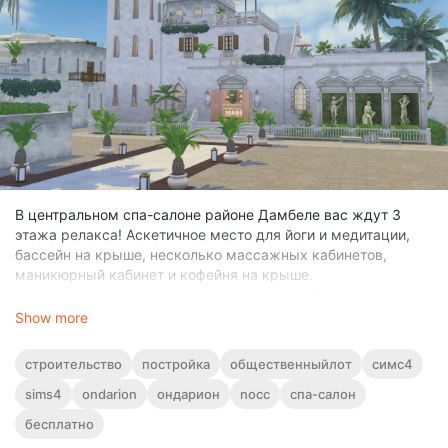
В центральном спа-салоне районе Дамбеле вас ждут 3
этажа релакса! Аскетичное место для йоги и медитации,
бассейн на крыше, несколько массажных кабинетов,
маникюрный кабинет и кофейня на крыше.
Добро пожаловать в отпуск вашей мечты 💚
Show more
строительство
постройка
общественныйлот
симс4
sims4
ondarion
ондарион
nocc
спа-салон
бесплатно