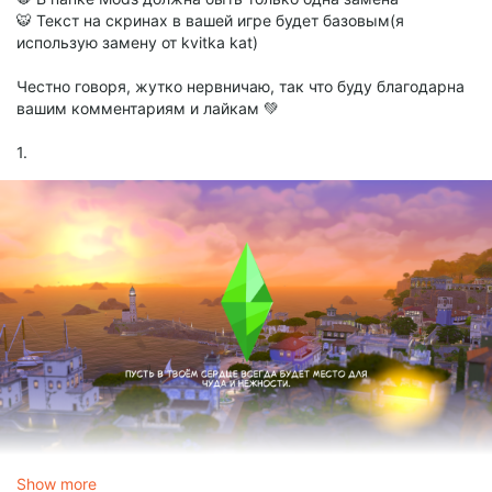
🐯 Текст на скринах в вашей игре будет базовым(я
использую замену от kvitka kat)
Честно говоря, жутко нервничаю, так что буду благодарна
вашим комментариям и лайкам 💚
1.
Show more
2.