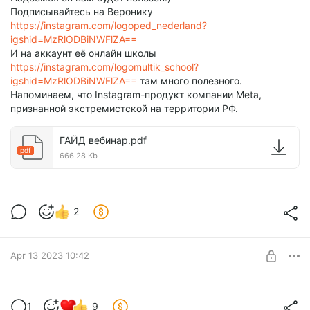
Подписывайтесь на Веронику
https://instagram.com/logoped_nederland?
igshid=MzRlODBiNWFlZA==
И на аккаунт её онлайн школы
https://instagram.com/logomultik_school?
igshid=MzRlODBiNWFlZA==
там много полезного.
Напоминаем, что Instagram-продукт компании Meta,
признанной экстремистской на территории РФ.
ГАЙД вебинар.pdf
pdf
666.28 Kb
2
Apr 13 2023 10:42
Терапевтические сказки в стихах для
1
9
ваших детей