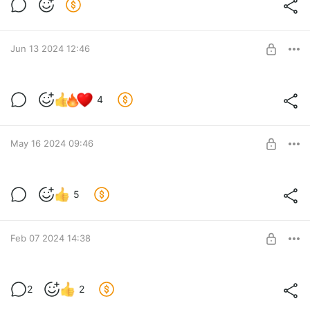
Mozart for kids.
Level required:
Активный слушатель
SUBSCRIBE
Jun 13 2024 12:46
Файл 100 идей как провести лето с
4
детьми:)
Level required:
Мы подготовили для вас файл, в котором больше 100 идей,
Неравнодушный слушатель
как можно провести лето с детьми.
May 16 2024 09:46
UNLOCK POST
Памятка про завершение ГВ.
5
Level required:
Активный слушатель
UNLOCK POST
Feb 07 2024 14:38
Встреча-знакомство в феврале!
2
2
Level required:
Активный слушатель