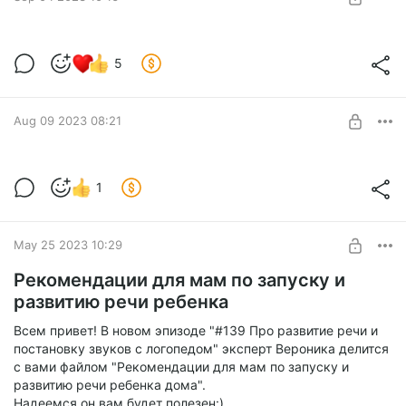
SUBSCRIBE
Осенний гайд для уютной осени:)
5
Осенний гайд для теплой и уютной осени.
Level required:
Мы написали больше 40 идей про то, как можно провести
Активный слушатель
время с ребёнком.
Aug 09 2023 08:21
UNLOCK POST
Вопрос: какие материалы вы от нас
1
хотите:)
Level required:
Активный слушатель
SUBSCRIBE
May 25 2023 10:29
Рекомендации для мам по запуску и
развитию речи ребенка
Всем привет! В новом эпизоде "#139 Про развитие речи и
постановку звуков с логопедом" эксперт Вероника делится
с вами файлом "Рекомендации для мам по запуску и
развитию речи ребенка дома".
Надеемся он вам будет полезен:)