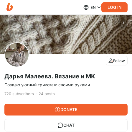
LOG IN
EN
Follow
Дарья Малеева. Вязание и МК
Создаю уютный трикотаж своими руками
720
subscribers
24
posts
DONATE
CHAT