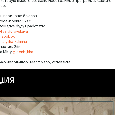
 которую вместе создали. Необходимые программы: Capture
hop.
ь воркшопа: 8 часов
офе-брейк: 1 час
площадке будут работать:
fya_dorovskaya
nabobok
arylika_kalinina
частия: 25к
на МК у
@denis_kha
раю небольшую. Мест мало, успевайте.