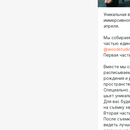
Уникальная в
иммерсивног
апреля.
Мы собираем
частью един
@woodstudi
Первая част
Вместе мы с
расписываем
рождения и 
пространств
Специально 
шьет уникал
Для вас буд
на съёмку хв
Вторая част
После съемк
видеть лучш