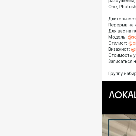
разрушения,
One, Photos
Длительност
Перерыв на к
Для вас на 
Модель:
@so
Стилист:
@o
Визажист:
@m
Cтоимость у
Записаться 
Группу наби