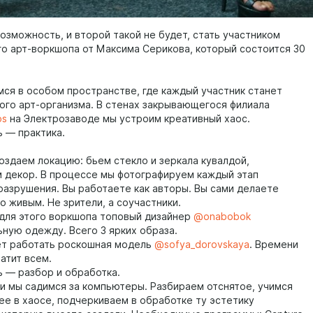
озможность, и второй такой не будет, стать участником
о арт-воркшопа от Максима Серикова, который состоится 30
ся в особом пространстве, где каждый участник станет
ого арт-организма. В стенах закрывающегося филиала
os
на Электрозаводе мы устроим креативный хаос.
ь — практика.
оздаем локацию: бьем стекло и зеркала кувалдой,
 декор. В процессе мы фотографируем каждый этап
разрушения. Вы работаете как авторы. Вы сами делаете
о живым. Не зрители, а соучастники.
для этого воркшопа топовый дизайнер
@onabobok
ьную одежду. Всего 3 ярких образа.
ет работать роскошная модель
@sofya_dorovskaya
. Времени
атит всем.
ь — разбор и обработка.
и мы садимся за компьютеры. Разбираем отснятое, учимся
ее в хаосе, подчеркиваем в обработке ту эстетику