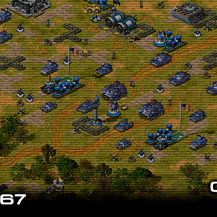
ga
2
 Abd latif
 2024 03:59
Go to all posts