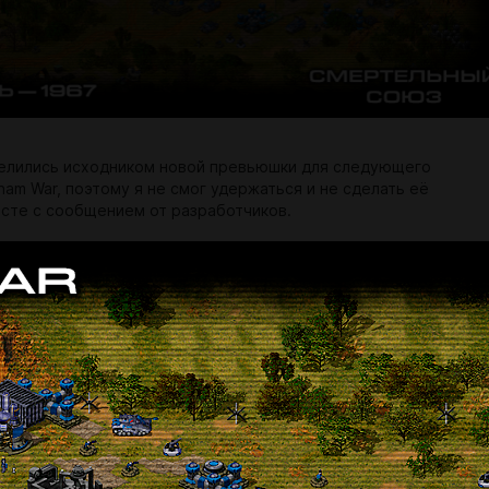
елились исходником новой превьюшки для следующего
nam War, поэтому я не смог удержаться и не сделать её
сте с сообщением от разработчиков.
и их тихоокеанские союзники начали операцию "Джанкшен-
ы полностью выкурить войска НФО из военной зоны C. Мы не
лить этому случиться, товарищ!"
я карта: Ruler, Remnant, Red Crown;
epressed Boy, Reem, maikhoamkv;
годарности: Resar, nghVN, Huy.
авторы, скоро будет новый релиз кампании, правда когда
 неизвестно.