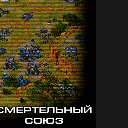
Сумма для настоящего ценителя
всего контента по C&C. А также
доступ к всему подготавливаемому
контенту и бета-версиям
русификаторов и cnc-связанных
программ.
SUBSCRIBE
На шведский стол
$6.5 per month