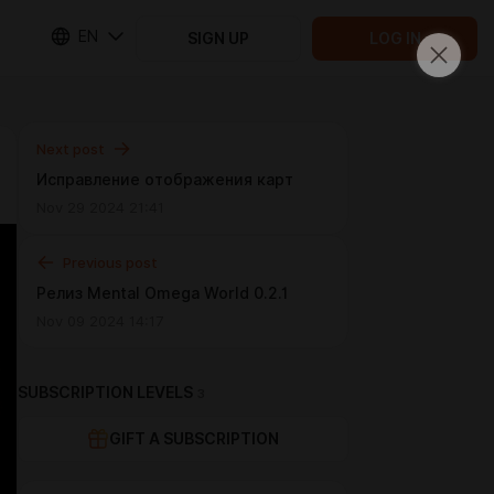
EN
SIGN UP
LOG IN
Next post
Исправление отображения карт
Nov 29 2024 21:41
Previous post
Релиз Mental Omega World 0.2.1
Nov 09 2024 14:17
SUBSCRIPTION LEVELS
3
GIFT A SUBSCRIPTION