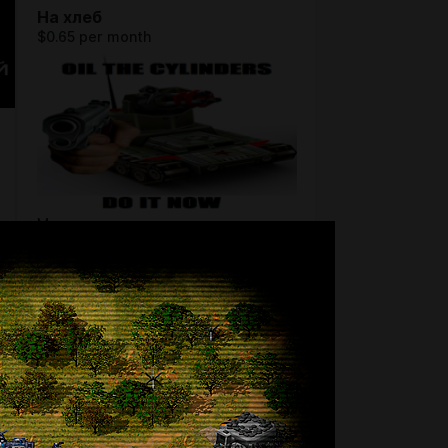
На хлеб
$0.65 per month
Минимальная сумма поддержки,
позволяющая выпускать контент
чуть чаще, чем никогда.
SUBSCRIBE
На еду
$2.6 per month