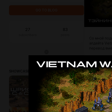
GO TO BLOG
27
83
subscribers
posts
Со мной под
апдейта Viet
перевод вме
"Армия США 
Сити", чтоб
можем позво
SHOWCASE
4
• Изначальна
Шрифт C&C 3
• Скрипты: D
$6.5 or subscription
• Особые бла
1
Как говорят 
конкретно —