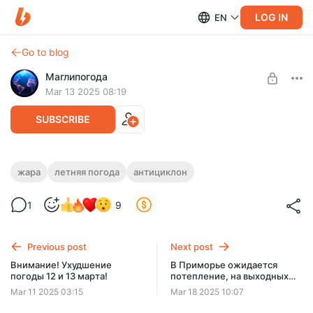
LOG IN
EN
Go to blog
Маглипогода
Mar 13 2025 08:19
SUBSCRIBE
В Приморье ожидается прохладная
жара
летняя погода
антициклон
погода. 20 марта придет лето!
Level required:
1
9
Стандартная подписка
В ближайшие двое суток, погоду в Приморском крае будет
определять тыловая часть циклона. Далее на Приморье,
UNLOCK WITH DISCOUNT
выйдет мощный антициклон.
Previous post
Next post
$3.2
$2.71 per month
Внимание! Ухудшение
В Приморье ожидается
-
15
%
погоды 12 и 13 марта!
потепление, на выходных
неустойчивая погода
Billed every 12 months.
Mar 11 2025 03:15
Mar 18 2025 10:07
The discount applies to the first 12 months only.