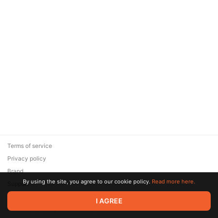
Terms of service
Privacy policy
Brand
By using the site, you agree to our cookie policy.
Read more here.
Support
© 2026 Zaya Solutions Limited. All rights reserved. All trademarks
I AGREE
are the property of their respective owners.