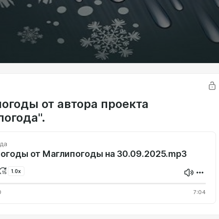
погоды от автора проекта
погода".
да
погоды от Маглипогоды на 30.09.2025.mp3
1.0x
0
7:04