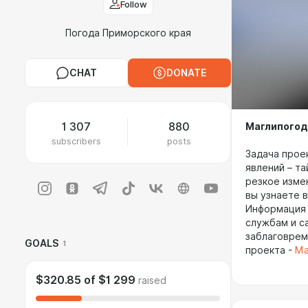
Follow
Погода Приморского края
CHAT
DONATE
1 307
880
Маглипогода
subscribers
posts
Задача прое
явлений – та
резкое измен
вы узнаете 
Информация 
службам и с
заблаговрем
GOALS
1
проекта -
Ма
$320.85
of
$1 299
raised