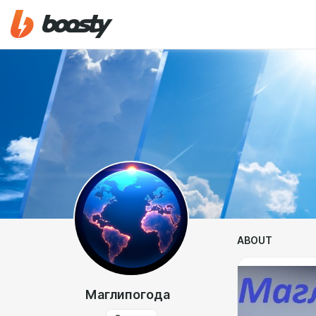
ABOUT
Маглипогода