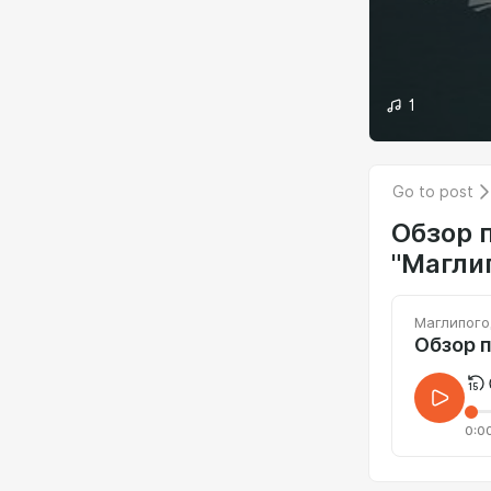
1
Go to post
Обзор 
"Магли
Маглипого
Обзор 
0:0