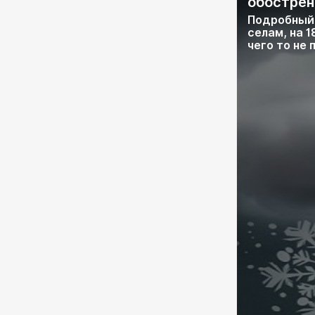
обострен
Подробный 
селам, на 1
чего то не 