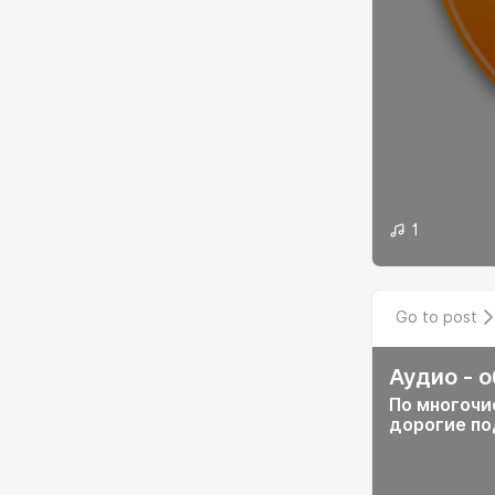
1
Go to post
Аудио - о
По многочи
дорогие по