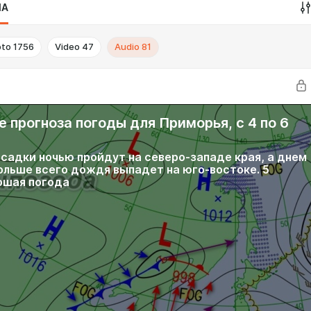
IA
oto
1756
Video
47
Audio
81
 прогноза погоды для Приморья, с 4 по 6
садки ночью пройдут на северо-западе края, а днем
больше всего дождя выпадет на юго-востоке. 5
ошая погода