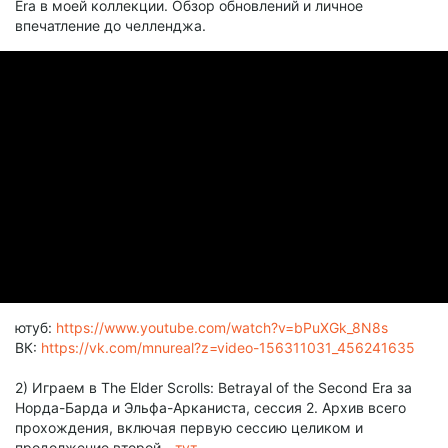
Era в моей коллекции. Обзор обновлений и личное
впечатление до челленджа.
ютуб:
https://www.youtube.com/watch?v=bPuXGk_8N8s
ВК:
https://vk.com/mnureal?z=video-156311031_456241635
2) Играем в The Elder Scrolls: Betrayal of the Second Era за
Норда-Барда и Эльфа-Арканиста, сессия 2. Архив всего
прохождения, включая первую сессию целиком и
продолжение второй -
тут
.