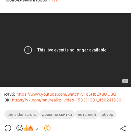
ютуб:
https://www.youtube.com/watch?v=c5HbEXBOO3Q
ВК:
https://vk.com/mnureal?z=video-156311031_456241636
the elder scrolls
древние свитки
летсплей
обзор
5