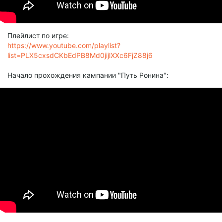
Плейлист по игре:
https://www.youtube.com/playlist?
list=PLX5cxsdCKbEdPB8Md0jijlXXc6FjZ88j6
Начало прохождения кампании "Путь Ронина":