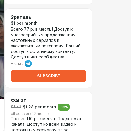
Зритель
$1 per month
Всего 77 р. в месяц! Доступ к
многосерийным продолжениям
настольных сериалов и
эксклюзивным летсплеям. Ранний
доступ к остальному контенту.
Доступ в чат сообщества.
+ chat
SUBSCRIBE
Фанат
$1.42
$1.28 per month
-
10
%
billed every 12 months
Только 110 р. в месяц. Поддержка
канала! Доступ ко всем видео и
настольным сериалам плюс