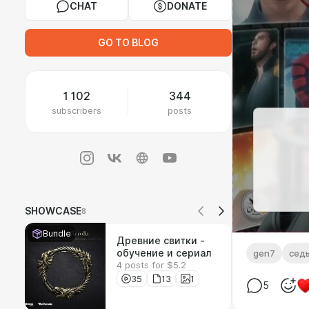
CHAT
DONATE
GO TO BLOG
1 102
344
subscribers
posts
SHOWCASE
8
Bundle
Древние свитки -
обучение и сериал
gen7
сед
4 posts for $5.2
35
13
1
5