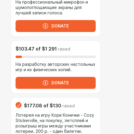
На профессиональный микрофон и
шумопоглощающие экраны для
лучшей записи голоса.
DONATE
$103.47
of
$1 291
raised
На разработку авторских настольных
игр и их физических копий.
DONATE
$177.08
of
$130
raised
Лотерея на игру Кори Конички - Cozy
Stickerville, на покупку, летсплей и
розыгрыш игры между участниками
лотереи. 200 р. - один билетик.