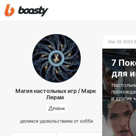
Dec 20 2023 
7 Пок
для и
Настольны
Магия настольных игр / Марк
прохожден
Лерам
и другие 
Follow
делимся удовольствием от хобби