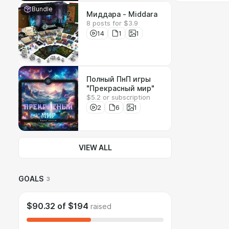
Bundle
Миддара - Middara
8 posts for $3.9
14
1
1
Полный ПнП игры
"Прекрасный мир"
$5.2 or subscription
2
6
1
VIEW ALL
GOALS
3
$90.32
of
$194
raised