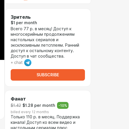
Зритель
$1 per month
Всего 77 р. в месяц! Доступ к
многосерийным продолжениям
настольных сериалов и
эксклюзивным летсплеям. Ранний
доступ к остальному контенту.
Доступ в чат сообщества.
+ chat
SUBSCRIBE
Фанат
$1.42
$1.28 per month
-
10
%
billed every 12 months
Только 110 р. в месяц. Поддержка
канала! Доступ ко всем видео и
настольным сериалам плюс