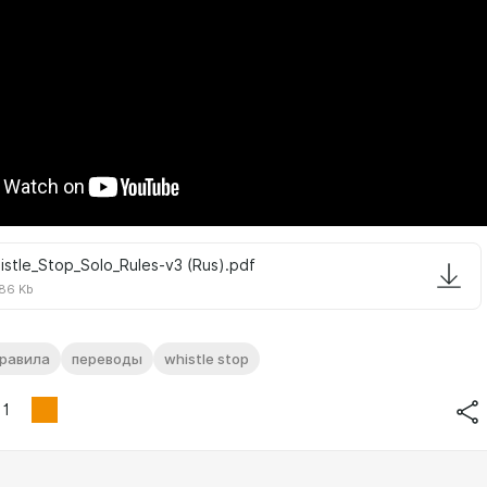
istle_Stop_Solo_Rules-v3 (Rus).pdf
86 Kb
равила
переводы
whistle stop
1