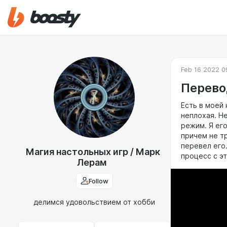
Feb 16 2022 0
Перевод
Есть в моей 
неплохая. Н
режим. Я ег
причем не т
перевел его.
Магия настольных игр / Марк
процесс с э
Лерам
Follow
делимся удовольствием от хобби