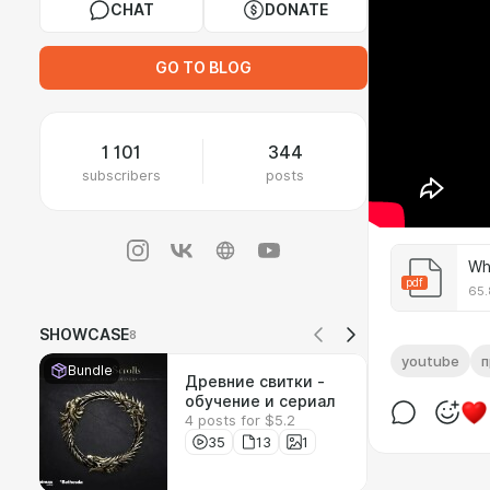
CHAT
DONATE
GO TO BLOG
1 101
344
subscribers
posts
Wh
pdf
65.
SHOWCASE
8
youtube
п
Bundle
Древние свитки -
обучение и сериал
4 posts for $5.2
35
13
1