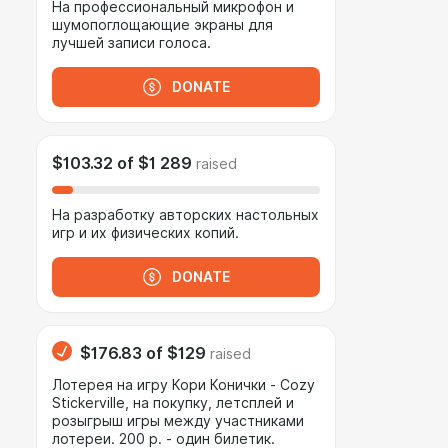
На профессиональный микрофон и
шумопоглощающие экраны для
лучшей записи голоса.
DONATE
$103.32
of
$1 289
raised
На разработку авторских настольных
игр и их физических копий.
DONATE
$176.83
of
$129
raised
Лотерея на игру Кори Конички - Cozy
Stickerville, на покупку, летсплей и
розыгрыш игры между участниками
лотереи. 200 р. - один билетик.