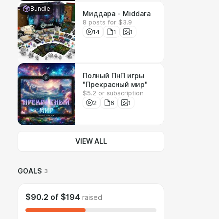
Bundle
Миддара - Middara
8 posts for $3.9
14
1
1
Полный ПнП игры
"Прекрасный мир"
$5.2 or subscription
2
6
1
VIEW ALL
GOALS
3
$90.2
of
$194
raised