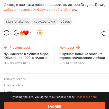
И еще, я все-таки решил поддержать автора Dragons Down,
добавил немного информации об этой игре
.
stars of akarios
краудфандинг
обзор
2
Previous post
Next post
Лучшая игра в лучшем мире.
"Горячая" новинка Nucleum -
Юбилейное 1000-е видео на
первое впечатление и обзор
канале - летсплей в
Nov 03 2023 18:09
Nov 14 2023 14:50
сценарий "Маг Колец" в
настольную игру Рыцарь-
Маг!
Terms of service
Privacy policy
Brand
By using the site, you agree to our cookie policy.
Read more here.
Support
© 2026 Zaya Solutions Limited. All rights reserved. All trademarks
I AGREE