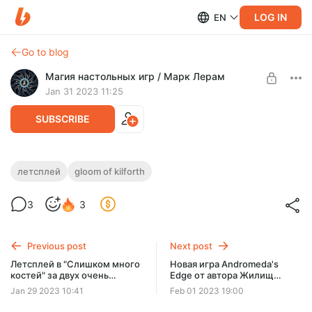
LOG IN
EN
Go to blog
Магия настольных игр / Марк Лерам
Jan 31 2023 11:25
SUBSCRIBE
Мрак Килфорта - одна из лучших
летсплей
gloom of kilforth
пасьянсовых игр, много материалов и
Level required:
3
3
новое прохождение
Зритель
Материалы по игре Gloom of Kilforth (или Shadow of Kilforth),
UNLOCK POST
правила, полное прохождение и стрим.
Previous post
Next post
Летсплей в "Слишком много
Новая игра Andromeda's
костей" за двух очень
Edge от автора Жилищ
сложных в управлении
Эльдервейла
Jan 29 2023 10:41
Feb 01 2023 19:00
гирлоков