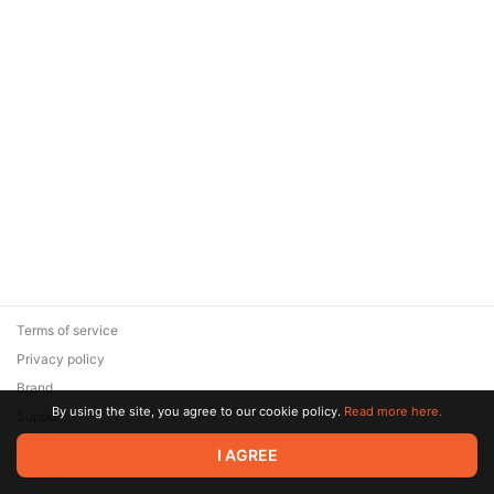
Terms of service
Privacy policy
Brand
By using the site, you agree to our cookie policy.
Read more here.
Support
© 2026 Zaya Solutions Limited. All rights reserved. All trademarks
I AGREE
are the property of their respective owners.