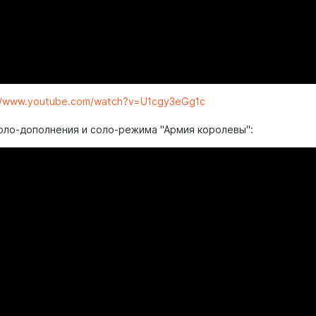
://www.youtube.com/watch?v=U1cgy3eGg1c
соло-дополнения и соло-режима "Армия королевы":