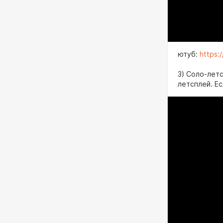
ютуб:
https:
3) Соло-лет
летсплей. Е