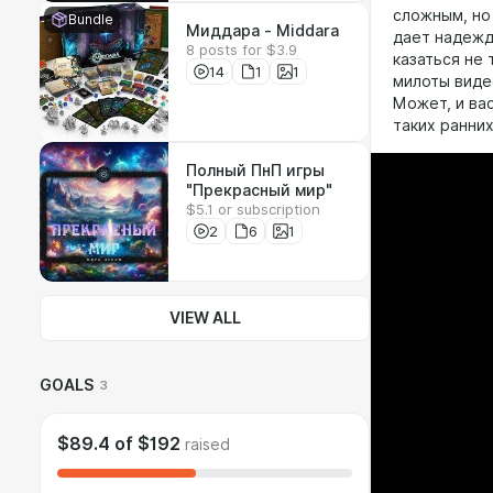
сложным, но
Bundle
Миддара - Middara
дает надежд
8 posts for $3.9
казаться не
14
1
1
милоты видео
Может, и вас
таких ранних
Полный ПнП игры
"Прекрасный мир"
$5.1 or subscription
2
6
1
VIEW ALL
GOALS
3
$89.4
of
$192
raised