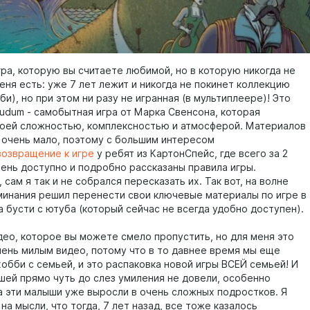
гра, которую вы считаете любимой, но в которую никогда не
меня есть: уже 7 лет лежит и никогда не покинет коллекцию
бби), но при этом ни разу не игранная (в мультиплеере)! Это
eudum - самобытная игра от Марка Свенсона, которая
оей сложностью, комплексностью и атмосферой. Материалов
е очень мало, поэтому с большим интересом
возвращение к игре
у ребят из КартонСпейс, где всего за 2
чень доступно и подробно рассказаны правила игры.
сам я так и не собрался пересказать их. Так вот, на волне
минания решил перенести свои ключевые материалы по игре в
а бусти с ютуба (который сейчас не всегда удобно доступен).
идео, которое вы можете смело пропустить, но для меня это
чень милым видео, потому что в то давнее время мы еще
обби с семьей, и это распаковка новой игры ВСЕЙ семьей! И
шей прямо чуть до слез умиления не довели, особенно
да эти малыши уже выросли в очень сложных подростков. Я
на мысли, что тогда, 7 лет назад, все тоже казалось