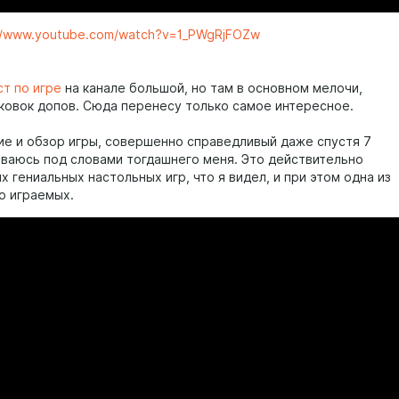
://www.youtube.com/watch?v=1_PWgRjFOZw
т по игре
на канале большой, но там в основном мелочи,
ковок допов. Сюда перенесу только самое интересное.
ние и обзор игры, совершенно справедливый даже спустя 7
ываюсь под словами тогдашнего меня. Это действительно
х гениальных настольных игр, что я видел, и при этом одна из
о играемых.