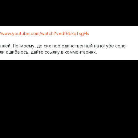
//www.youtube.com/watch?v=df6bkqTsgHs
сплей. По-моему, до сих пор единственный на ютубе соло-
сли ошибаюсь, дайте ссылку в комментариях.