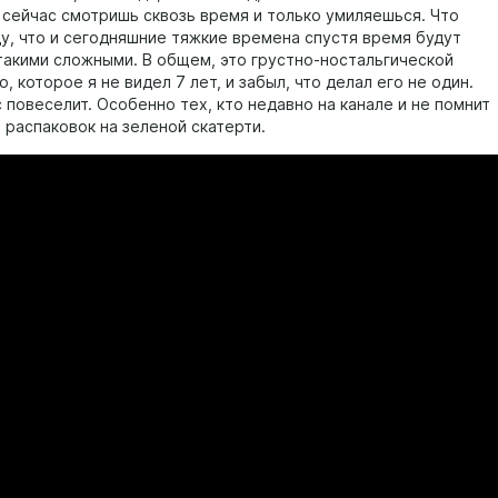
 сейчас смотришь сквозь время и только умиляешься. Что
у, что и сегодняшние тяжкие времена спустя время будут
 такими сложными. В общем, это грустно-ностальгической
, которое я не видел 7 лет, и забыл, что делал его не один.
 повеселит. Особенно тех, кто недавно на канале и не помнит
 распаковок на зеленой скатерти.