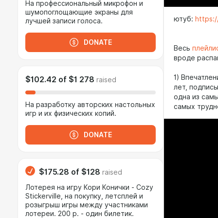
На профессиональный микрофон и
шумопоглощающие экраны для
ютуб:
https
лучшей записи голоса.
DONATE
Весь
плейлис
вроде распа
1) Впечатле
$102.42
of
$1 278
raised
лет, подпис
одна из самы
На разработку авторских настольных
самых трудн
игр и их физических копий.
DONATE
$175.28
of
$128
raised
Лотерея на игру Кори Конички - Cozy
Stickerville, на покупку, летсплей и
розыгрыш игры между участниками
лотереи. 200 р. - один билетик.