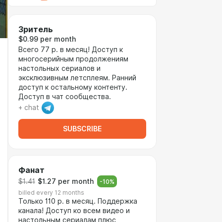
Зритель
$0.99 per month
Всего 77 р. в месяц! Доступ к
многосерийным продолжениям
настольных сериалов и
эксклюзивным летсплеям. Ранний
доступ к остальному контенту.
Доступ в чат сообщества.
+ chat
SUBSCRIBE
Фанат
$1.41
$1.27 per month
-
10
%
billed every 12 months
Только 110 р. в месяц. Поддержка
канала! Доступ ко всем видео и
настольным сериалам плюс