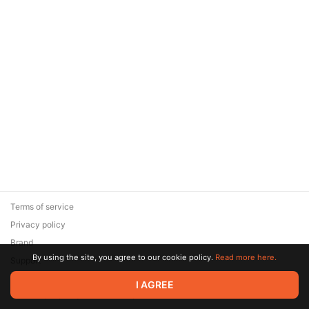
Terms of service
Privacy policy
Brand
By using the site, you agree to our cookie policy.
Read more here.
Support
© 2026 Zaya Solutions Limited. All rights reserved. All trademarks
I AGREE
are the property of their respective owners.