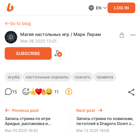
LOG IN
EN
Go to blog
Магия настольных игр / Марк Лерам
Mar 08 2025 13:01
SUBSCRIBE
Arydia: Пути, по которым мы осмелимся
arydia
настольные сериалы
скачать
правила
идти - настольный сериал
Level required:
15
11
Зритель
Архив по игре Arydia: The Paths We Dare Tread
UNLOCK POST
Previous post
Next post
Запись стрима по игре
Запись стрима по новинкам,
Аридья, распаковка и
летсплей в Dragons Down с
обсуждение
дополнением, новый сериал
Mar 05 2025 16:45
Mar 13 2025 16:08
Аридья