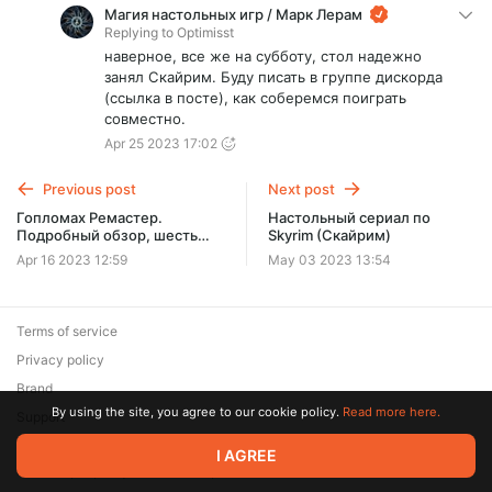
Магия настольных игр / Марк Лерам
Replying to
Optimisst
наверное, все же на субботу, стол надежно
занял Скайрим. Буду писать в группе дискорда
(ссылка в посте), как соберемся поиграть
совместно.
Apr 25 2023 17:02
Previous post
Next post
Гопломах Ремастер.
Настольный сериал по
Подробный обзор, шесть
Skyrim (Скайрим)
партий в трех режимах!
Apr 16 2023 12:59
May 03 2023 13:54
Terms of service
Privacy policy
Brand
By using the site, you agree to our cookie policy.
Read more here.
Support
© 2026 Zaya Solutions Limited. All rights reserved. All trademarks
I AGREE
are the property of their respective owners.