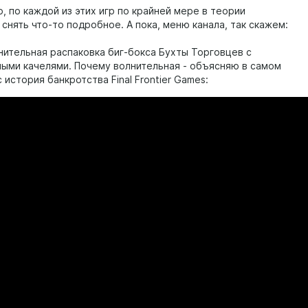
о, по каждой из этих игр по крайней мере в теории
снять что-то подробное. А пока, меню канала, так скажем:
лнительная распаковка биг-бокса Бухты Торговцев с
ыми качелями. Почему волнительная - объясняю в самом
 история банкротства Final Frontier Games: