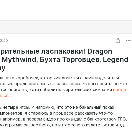
0:50
рительные ласпаковки! Dragon
, Mythwind, Бухта Торговцев, Legend
my
за лето коробочек, которыми хочется с вами поделиться.
олько предварительных... распаковок! Чтобы понять, во что
тся поиграть, хотя победитель зрительских симпатий
вроде
лся...
у четыре игры. И напомню, что это не банальный показ
омпонентов, я стараюсь в процессе рассказать что-то
 например, в первом видео про скандал с банкротством FFG,
о игры малоизвестного, но интересного издательства и тд.