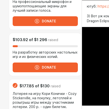
На профессиональный микрофон и
шумопоглощающие экраны для
ютуб:
https:
лучшей записи голоса.
3) Вот уж к
Dragon Eclip
DONATE
$103.92
of
$1 296
raised
На разработку авторских настольных
игр и их физических копий.
DONATE
$177.85
of
$130
raised
Лотерея на игру Кори Конички - Cozy
Stickerville, на покупку, летсплей и
розыгрыш игры между участниками
лотереи. 200 р. - один билетик.