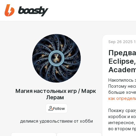
Sep 26 2025 1
Предва
Eclipse
Acade
Накопилось 
Поэтому неск
Магия настольных игр / Марк
больше хоче
Лерам
как определи
Follow
Покажу сраз
коробок и к
делимся удовольствием от хобби
интересное,
во втором пр