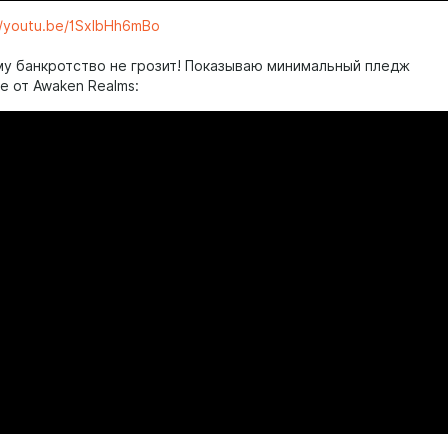
//youtu.be/1SxlbHh6mBo
ому банкротство не грозит! Показываю минимальный пледж
se от Awaken Realms: