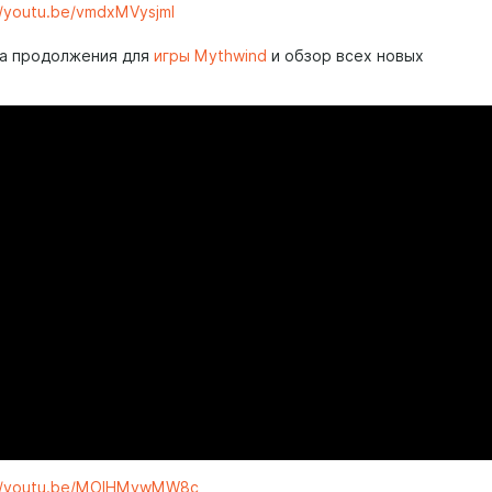
//youtu.be/vmdxMVysjmI
ка продолжения для
игры Mythwind
и обзор всех новых
://youtu.be/MOlHMywMW8c