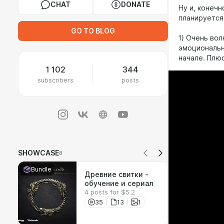
CHAT
DONATE
Ну и, конечн
планируется 
GO TO BLOG
1) Очень во
эмоциональн
начале. Плюс
1 102
344
subscribers
posts
SHOWCASE
8
Bundle
Древние свитки -
обучение и сериал
4 posts for $5.2
35
13
1