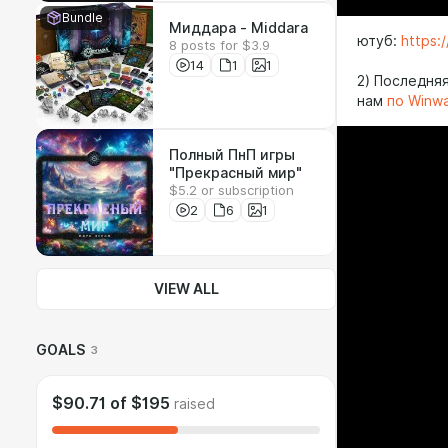
Bundle
Миддара - Middara
ютуб:
https:
8 posts for $3.9
14
1
1
2) Последняя
нам
по Winw
Полный ПнП игры
"Прекрасный мир"
$5.2 or subscription
2
6
1
VIEW ALL
GOALS
3
$90.71
of
$195
raised