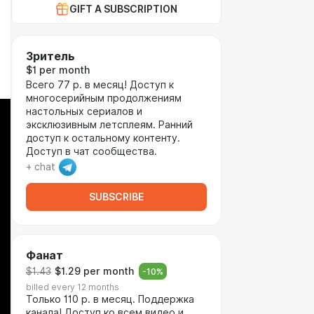
GIFT A SUBSCRIPTION
Зритель
$1 per month
Всего 77 р. в месяц! Доступ к
многосерийным продолжениям
настольных сериалов и
эксклюзивным летсплеям. Ранний
доступ к остальному контенту.
Доступ в чат сообщества.
+ chat
SUBSCRIBE
Фанат
$1.43
$1.29 per month
-
10
%
billed every 12 months
Только 110 р. в месяц. Поддержка
канала! Доступ ко всем видео и