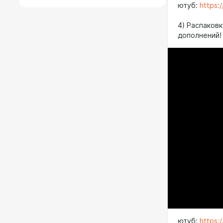
ютуб:
https:
4) Распаков
дополнений!
ютуб:
https