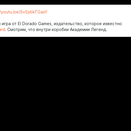
//youtu.be/SvSybkTGasY
 игра от El Dorado Games, издательство, которое известно
ard
. Смотрим, что внутри коробки Академии Легенд.