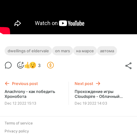
dwellings of eldervale
on mars
на марсе
автома
3
Previous post
Next post
Anachrony - как победить
Прохождение игры
Хронобота
Cloudspire - Облачный
шпиль и другие материалы
Dec 12 2022 15:13
Dec 19 2022 14:03
Terms of service
Privacy policy