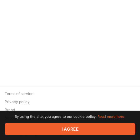
Terms of service
Privacy policy
Brand
By using the site, you agree to our cookie policy.
Read more here.
Support
© 2026 Zaya Solutions Limited. All rights reserved. All trademarks
I AGREE
are the property of their respective owners.