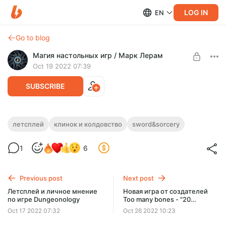
LOG IN
EN
Go to blog
Магия настольных игр / Марк Лерам
Oct 19 2022 07:39
SUBSCRIBE
Клинок и Колдовство - все материалы
летсплей
клинок и колдовство
sword&sorcery
по игре
Level required:
1
6
Зритель
В этой записи собраны все мои видео по игре Клинок и
Колдовство, в том числе правила и атмосферный летсплей
UNLOCK POST
в трех частях.
Previous post
Next post
Летсплей и личное мнение
Новая игра от создателей
по игре Dungeonology
Too many bones - "20
Сильных" -
Oct 17 2022 07:32
Oct 26 2022 10:23
предварительный обзор