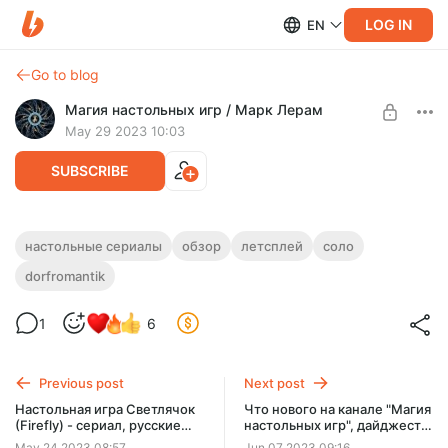
LOG IN
EN
Go to blog
Магия настольных игр / Марк Лерам
May 29 2023 10:03
SUBSCRIBE
Dorfromantik: The Board Game -
настольные сериалы
обзор
летсплей
соло
медитативная игра, обзор, правила,
dorfromantik
Level required:
прохождение
Зритель
1
6
Дорфромантик. Обзор, правила на русском и кампания.
UNLOCK POST
Проходим игру Dorf Romantik под лекции Докинза. А так же
стрим и летсплей на двоих.
Previous post
Next post
Настольная игра Светлячок
Что нового на канале "Магия
(Firefly) - сериал, русские
настольных игр", дайджест
правила и переиздание Биг
за май
May 24 2023 08:57
Jun 07 2023 09:16