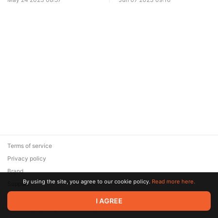
Бокс
Terms of service
Privacy policy
Brand
By using the site, you agree to our cookie policy.
Read more here.
Support
© 2026 Zaya Solutions Limited. All rights reserved. All trademarks
I AGREE
are the property of their respective owners.