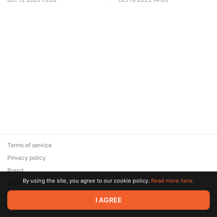
новый гирлок Лабораторные
"крысы", инструкция и
летсплей за них
Terms of service
Privacy policy
Brand
By using the site, you agree to our cookie policy.
Read more here.
Support
© 2026 Zaya Solutions Limited. All rights reserved. All trademarks
I AGREE
are the property of their respective owners.