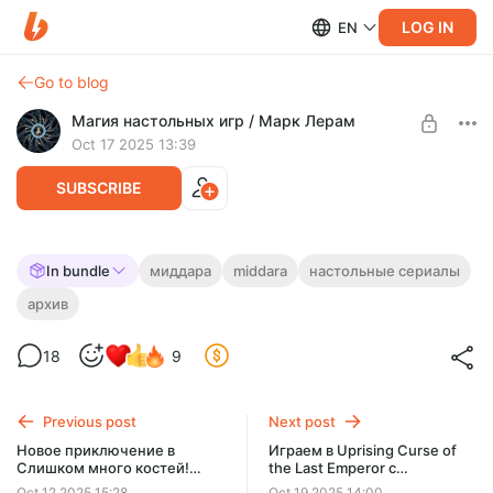
LOG IN
EN
Go to blog
Магия настольных игр / Марк Лерам
Oct 17 2025 13:39
SUBSCRIBE
Откровенно о Миддаре и коллекция
In bundle
миддара
middara
настольные сериалы
всех материалов по игре
архив
Level required:
Зритель
Коллекция авторских материалов по игре "Миддара -
Непреднамеренное зло". Рекомендации, правила, обзор,
18
9
SUBSCRIBE
прохождение, побочный квест...
Previous post
Next post
Новое приключение в
Играем в Uprising Curse of
Слишком много костей!
the Last Emperor с
Играем в Опасный сплав,
дополнениями, летсплей
Oct 12 2025 15:28
Oct 19 2025 14:00