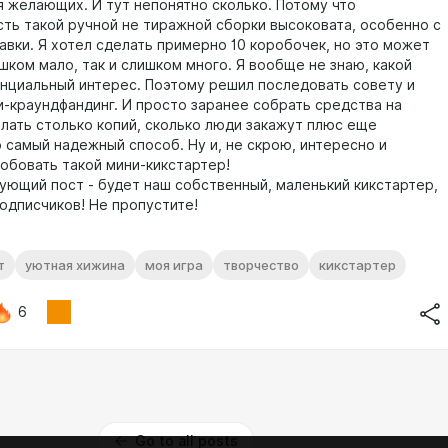
я желающих. И тут непонятно сколько. Потому что
ть такой ручной не тиражной сборки высоковата, особенно с
авки. Я хотел сделать примерно 10 коробочек, но это может
шком мало, так и слишком много. Я вообще не знаю, какой
енциальный интерес. Поэтому решил последовать совету и
и-краундфандинг. И просто заранее собрать средства на
елать столько копий, сколько люди закажут плюс еще
о самый надежный способ. Ну и, не скрою, интересно и
обовать такой мини-кикстартер!
дующий пост - будет наш собственный, маленький кикстартер,
подписчиков! Не пропустите!
т
уютная хижина
моя игра
творчество
кикстартер
6
Go to all posts