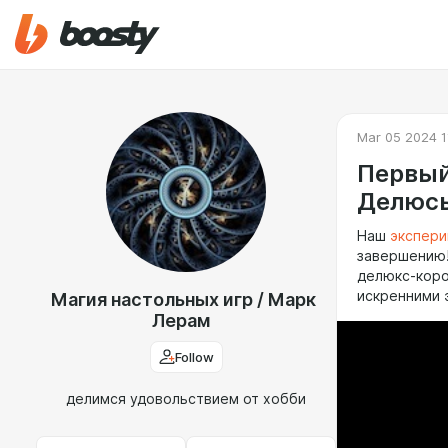
Mar 05 2024 1
Первый
Делюсь
Наш
экспери
завершению!
делюкс-коро
искренними 
Магия настольных игр / Марк
Лерам
Follow
делимся удовольствием от хобби