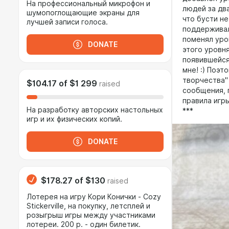
На профессиональный микрофон и
людей за два
шумопоглощающие экраны для
что бусти не
лучшей записи голоса.
поддерживал 
поменял уро
DONATE
этого уровн
появившейся 
мне! :) Поэ
творчества"
$104.17
of
$1 299
raised
сообщения, 
правила игр
На разработку авторских настольных
***
игр и их физических копий.
DONATE
$178.27
of
$130
raised
Лотерея на игру Кори Конички - Cozy
Stickerville, на покупку, летсплей и
розыгрыш игры между участниками
лотереи. 200 р. - один билетик.