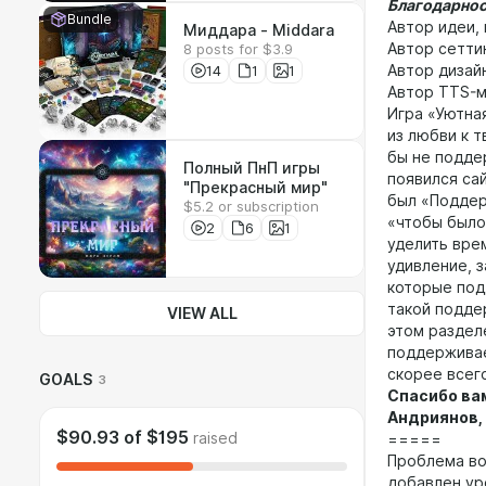
Благодарно
Bundle
Автор идеи,
Миддара - Middara
Автор сетти
8 posts for $3.9
14
1
1
Автор дизайн
Автор TTS-м
Игра «Уютна
из любви к т
бы не подде
Полный ПнП игры
появился са
"Прекрасный мир"
был «Поддер
$5.2 or subscription
«чтобы было»
2
6
1
уделить вре
удивление, 
которые под
такой подде
VIEW ALL
этом раздел
поддерживае
скорее всего
GOALS
3
Спасибо вам
Андриянов, 
$90.93
of
$195
raised
=====
Проблема вот
добавлен ур