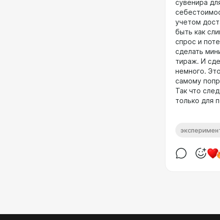
сувенира дл
себестоимос
учетом дост
быть как сли
спрос и пот
сделать мин
тираж. И сд
немного. Эт
самому попр
Так что сле
только для 
эксперимен