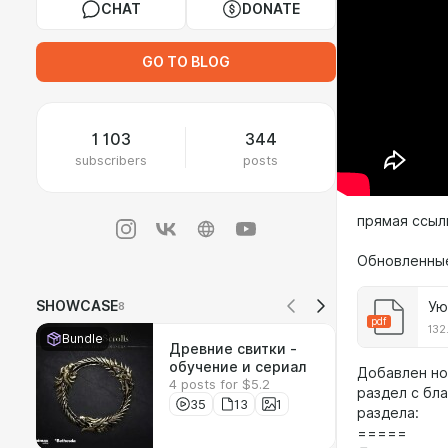
CHAT
DONATE
GO TO BLOG
1 103
344
subscribers
posts
прямая ссыл
Обновленные
SHOWCASE
Ую
8
pdf
132
Bundle
Древние свитки -
обучение и сериал
Добавлен но
4 posts for $5.2
раздел с бл
35
13
1
раздела:
=====