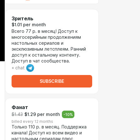
Зритель
$1.01 per month
Всего 77 р. в месяц! Доступ к
многосерийным продолжениям
настольных сериалов и
эксклюзивным летсплеям. Ранний
доступ к остальному контенту.
Доступ в чат сообщества.
+ chat
SUBSCRIBE
Фанат
$1.43
$1.29 per month
-
10
%
billed every 12 months
Только 110 р. в месяц. Поддержка
канала! Доступ ко всем видео и
настольным сериалам плюс