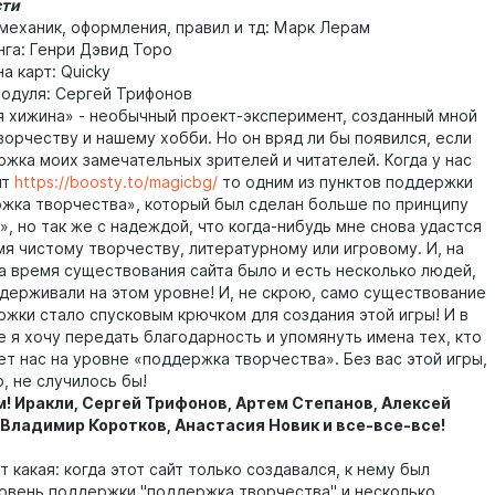
сти
 механик, оформления, правил и тд: Марк Лерам
нга: Генри Дэвид Торо
а карт: Quicky
одуля: Сергей Трифонов
я хижина» - необычный проект-эксперимент, созданный мной
ворчеству и нашему хобби. Но он вряд ли бы появился, если
ржка моих замечательных зрителей и читателей. Когда у нас
йт
https://boosty.to/magicbg/
то одним из пунктов поддержки
жка творчества», который был сделан больше по принципу
, но так же с надеждой, что когда-нибудь мне снова удастся
мя чистому творчеству, литературному или игровому. И, на
за время существования сайта было и есть несколько людей,
держивали на этом уровне! И, не скрою, само существование
ржки стало спусковым крючком для создания этой игры! И в
е я хочу передать благодарность и упомянуть имена тех, кто
т нас на уровне «поддержка творчества». Без вас этой игры,
, не случилось бы!
! Иракли, Сергей Трифонов, Артем Степанов, Алексей
Владимир Коротков, Анастасия Новик и все-все-все!
 какая: когда этот сайт только создавался, к нему был
овень поддержки "поддержка творчества" и несколько