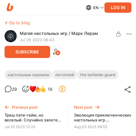
LOG IN
EN
Go to blog
Магия настольных игр / Марк Лерам
Jul 26 2023 06:43
SUBSCRIBE
The Isofarian Guard - все материалы по
настольные сериалы
летсплей
the isofarian guard
игре-книге Страж Исофара
Level required:
29
18
Зритель
Перевод правил, распаковка, видео-правила, обзор и
прохождение первой кампании игры-книги Стражи
UNLOCK POST
Исофара.
Previous post
Next post
Треш пати-гейм, но
Эволюция приключенческих
веселый. Случайно залетел
настольных игр.
в коллекцию Hand to Hand
Классический Runebound -
Jul 22 2023 12:33
Aug 03 2023 08:53
Wombat
сборник материалов.