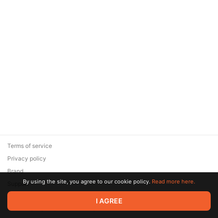
Terms of service
Privacy policy
Brand
By using the site, you agree to our cookie policy.
Read more here.
Support
© 2026 Zaya Solutions Limited. All rights reserved. All trademarks
I AGREE
are the property of their respective owners.