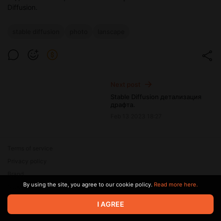
Diffusion.
stable diffusion
photo
lanscape
Next post
Stable Diffusion детализация
драфта.
Feb 13 2023 18:27
Terms of service
Privacy policy
Brand
By using the site, you agree to our cookie policy.
Read more here.
Support
© 2026 Zaya Solutions Limited. All rights reserved. All trademarks
I AGREE
are the property of their respective owners.