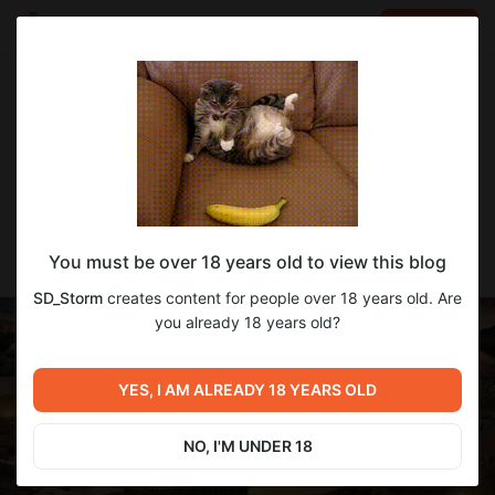
LOG IN
EN
Go to blog
SD_Storm
Jan 19 2023 19:32
SUBSCRIBE
Генерируем идеальные фото обои
You must be over 18 years old to view this blog
природы на Stable Diffusion (1.5)
SD_Storm
creates content for people over 18 years old. Are
you already 18 years old?
YES, I AM ALREADY 18 YEARS OLD
NO, I'M UNDER 18