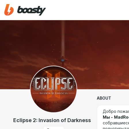
ABOUT
Добро пожал
Мы -
MadRo
Eclipse 2: Invasion of Darkness
собравшиеся
полуоткрыто