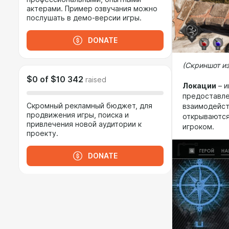
актерами. Пример озвучания можно
послушать в демо-версии игры.
DONATE
(Скриншот из
$0
of
$10 342
raised
Локации
– и
предоставле
Скромный рекламный бюджет, для
взаимодейст
продвижения игры, поиска и
открываются
привлечения новой аудитории к
игроком.
проекту.
DONATE