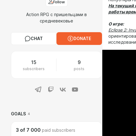
Follow
На текущий 
работы врем
Action RPG с пришельцами в
средневековье
О игре:
Eclipse 2: In
ориентирова
CHAT
DONATE
исследовани
15
9
subscribers
posts
GOALS
4
3
of
7 000
paid subscribers