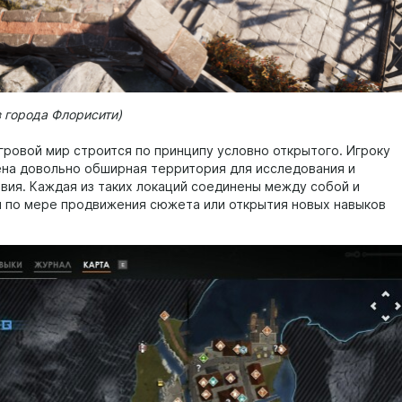
 города Флорисити)
гровой мир строится по принципу условно открытого. Игроку
на довольно обширная территория для исследования и
вия. Каждая из таких локаций соединены между собой и
 по мере продвижения сюжета или открытия новых навыков