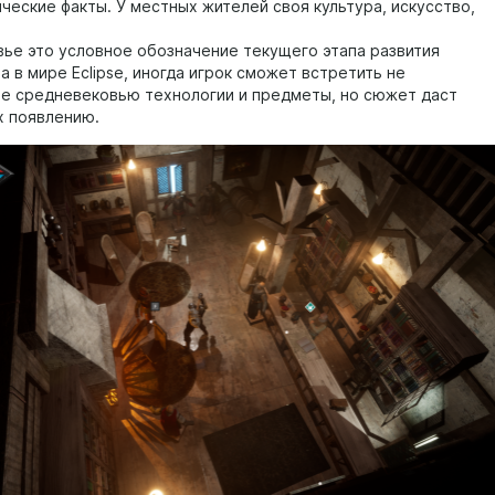
ческие факты. У местных жителей своя культура, искусство,
ье это условное обозначение текущего этапа развития
 в мире Eclipse, иногда игрок сможет встретить не
е средневековью технологии и предметы, но сюжет даст
х появлению.