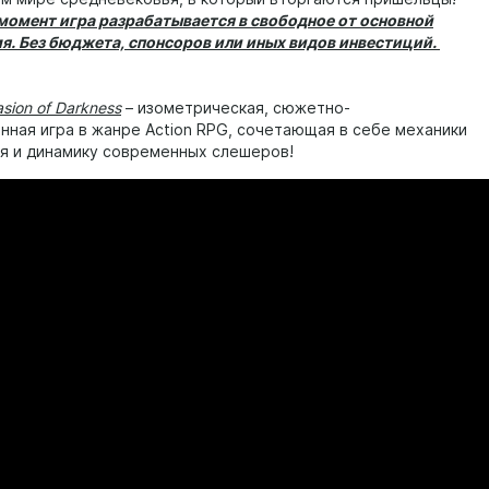
момент игра разрабатывается в свободное от основной
я. Без бюджета, спонсоров или иных видов инвестиций.
vasion of Darkness
– изометрическая, сюжетно-
нная игра в жанре Action RPG, сочетающая в себе механики
я и динамику современных слешеров!