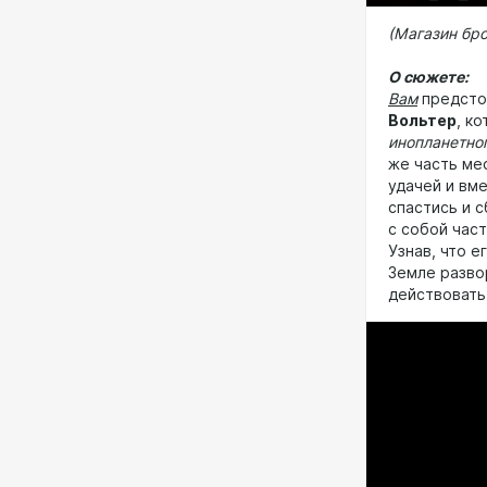
(Магазин бро
О сюжете:
Вам
предстои
Вольтер
, к
инопланетно
же часть ме
удачей и вм
спастись и 
с собой час
Узнав, что е
Земле разво
действовать