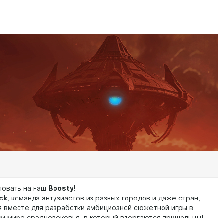
овать на наш
Boosty
!
ck
, команда энтузиастов из разных городов и даже стран,
 вместе для разработки амбициозной сюжетной игры в
м мире средневековья, в который вторгаются пришельцы!