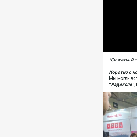
(Сюжетный т
Коротко о к
Мы могли вс
"
РэдЭкспо"
,