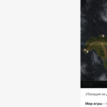
(Локация из
Мир игры
– 