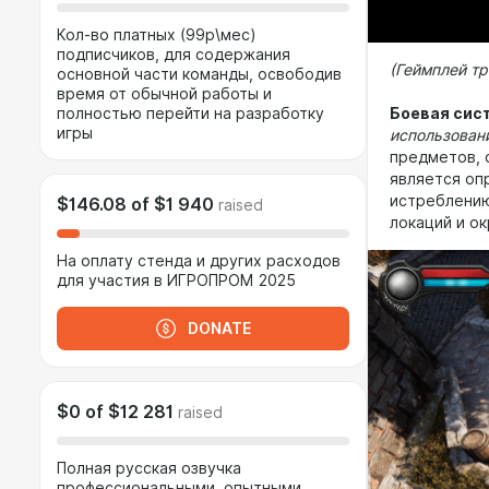
Кол-во платных (99р\мес)
подписчиков, для содержания
(Геймплей тр
основной части команды, освободив
время от обычной работы и
Боевая сис
полностью перейти на разработку
игры
использован
предметов, 
является оп
истреблению
$146.08
of
$1 940
raised
локаций и о
На оплату стенда и других расходов
для участия в ИГРОПРОМ 2025
DONATE
$0
of
$12 281
raised
Полная русская озвучка
профессиональными, опытными