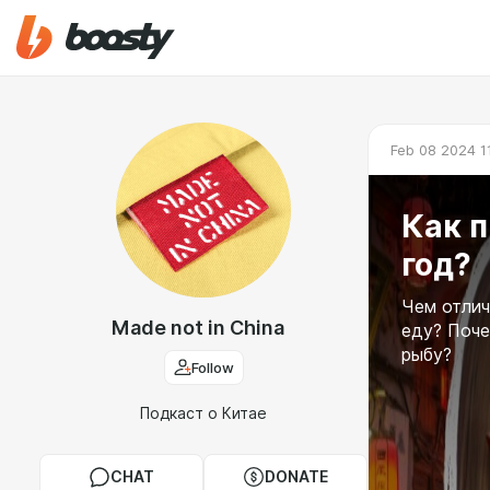
Feb 08 2024 1
Как 
год?
Чем отлич
Made not in China
еду? Поче
рыбу?
Follow
Подкаст о Китае
CHAT
DONATE