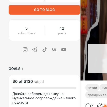
GO TO BLOG
5
12
subscribers
posts
GOALS
1
$0
of
$130
raised
китай
кул
Давайте соберем денюжку на
праздник ве
музыкальное сопровождение нашего
подкаста
7