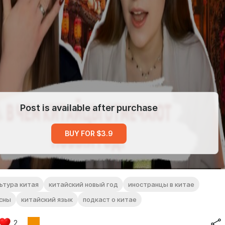
Post is available after purchase
BUY FOR $3.9
ьтура китая
китайский новый год
иностранцы в китае
сны
китайский язык
подкаст о китае
2