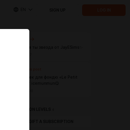
EN
SIGN UP
LOG IN
Next post
🎉Сегодня ты звезда от JayESims✨
Apr 27 14:17
Previous post
🧀Горшочек для фондю «Le Petit
Fondu» от icemunmun😋
Apr 27 05:08
SUBSCRIPTION LEVELS
4
GIFT A SUBSCRIPTION