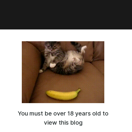
дня ты звезда от JayESims✨
You must be over 18 years old to
view this blog