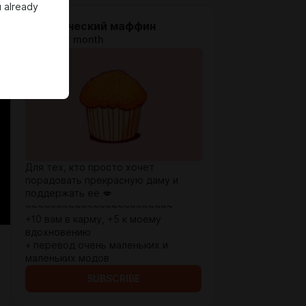
u already
Классический маффин
$2.65 per month
Для тех, кто просто хочет
порадовать прекрасную даму и
поддержать её 💋
~~~~~~~~~~~~~~~~~~~~~~~~
+10 вам в карму, +5 к моему
вдохновению
+ перевод очень маленьких и
маленьких модов
SUBSCRIBE