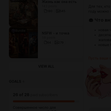
Жизнь как она есть
143 posts
Для тех, кто
180
545
году можно -
🧁 Что в
новая 
Bundle
NSFW - и точка
десятк
58 posts
жалова
64
279
новые 
Пусть ваши 
VIEW ALL
GOALS
6
26
of
28
paid subscribers
Совершенное число для