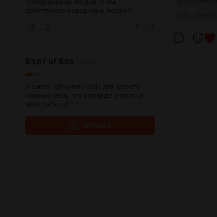
классическ
совершенных людей :3 Вы
действуете наверняка, верно?
ts4
mods
5
of
5
$3.87
of
$65
raised
Я смогу обновить SSD для своего
компьютера, что гораздо упростит
мою работу! ^_^
DONATE