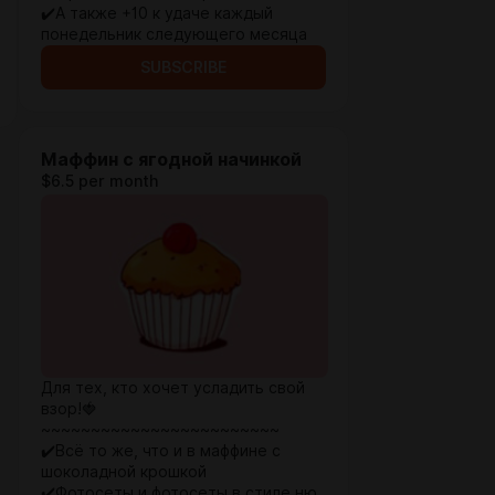
✔️А также +10 к удаче каждый
понедельник следующего месяца
SUBSCRIBE
Маффин с ягодной начинкой
$6.5 per month
Для тех, кто хочет усладить свой
взор!🍓
~~~~~~~~~~~~~~~~~~~~~~~~
✔️Всё то же, что и в маффине с
шоколадной крошкой
✔️Фотосеты и фотосеты в стиле ню