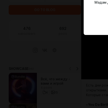
Мадам 
GO TO BLOG
476
692
subscribers
posts
SHOWCASE
242
Bundle
Всё, что между -
вами и игрой
Есть дни ро
4 posts
открытками. 
4
15
Которые ста
«
You Da Bir
Bundle