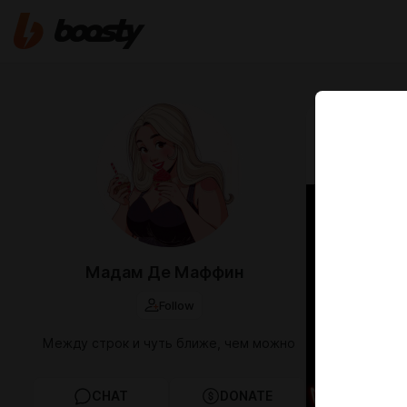
Apr 27 14:16
🎉Сего
Мадам Де Маффин
Follow
Между строк и чуть ближе, чем можно
CHAT
DONATE