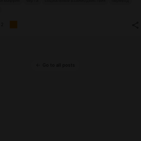
ий маффин
черта
социальные взаимодействия
перевод
2
Go to all posts