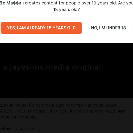
Де Маффин
creates content for people over 18 years old. Are yo
18 years old?
YES, I AM ALREADY 18 YEARS OLD
NO, I'M UNDER 18
ждения тихие. Со свечой в одиночестве и виртуальными
А есть -те, о которых знают все. Которые длятся неделями.
новятся сезоном.
thday
» - для вторых.