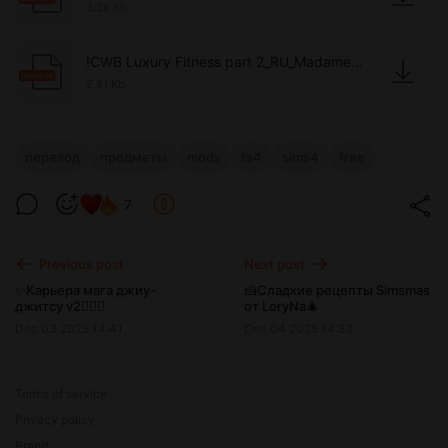
3.26 Kb
!CWB Luxury Fitness part 2_RU_MadameDeMuffin.package
package
2.81 Kb
перевод
предметы
mods
ts4
sims4
free
7
Previous post
Next post
✨Карьера мага джиу-
🍰Сладкие рецепты Simsmas
джитсу v2🙅🏿‍♂️
от LoryNa🎄
Dec 03 2025 14:41
Dec 04 2025 14:32
Terms of service
Privacy policy
Brand