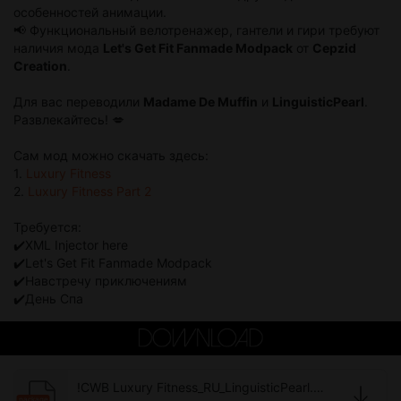
особенностей анимации.
📢 Функциональный велотренажер, гантели и гири требуют
наличия мода
Let's Get Fit Fanmade Modpack
от
Cepzid
Creation
.
Для вас переводили
Madame De Muffin
и
LinguisticPearl
.
Развлекайтесь! 💋
Сам мод можно скачать здесь:
1.
Luxury Fitness
2.
Luxury Fitness Part 2
Требуется:
✔️XML Injector here
✔️Let's Get Fit Fanmade Modpack
✔️Навстречу приключениям
✔️День Спа
!CWB Luxury Fitness_RU_LinguisticPearl.package
package