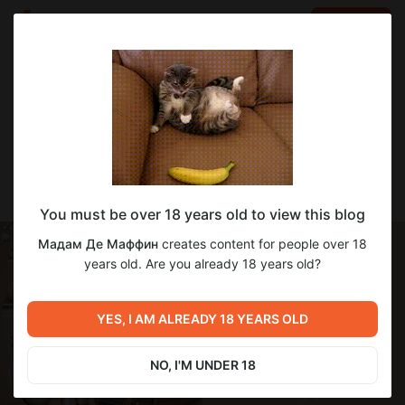
LOG IN
EN
Go to blog
Мадам Де Маффин
Dec 04 2025 04:07
SUBSCRIBE
💸Роскошный фитнесс от Cowbuild🏋🏻‍♂️
You must be over 18 years old to view this blog
Мадам Де Маффин
creates content for people over 18
years old. Are you already 18 years old?
YES, I AM ALREADY 18 YEARS OLD
NO, I'M UNDER 18