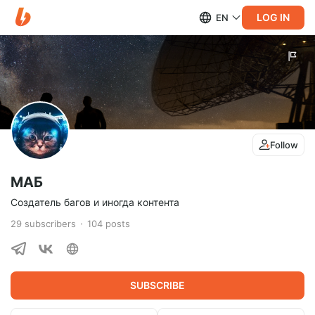
LOG IN
EN
Follow
МАБ
Создатель багов и иногда контента
29
subscribers
104
posts
SUBSCRIBE