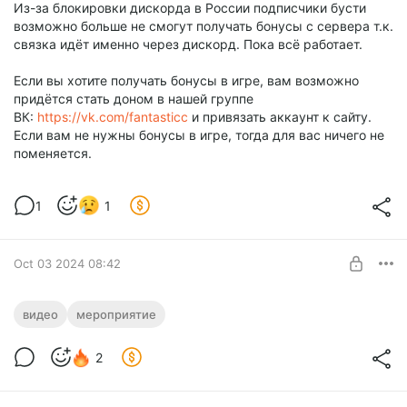
Из-за блокировки дискорда в России подписчики бусти
возможно больше не смогут получать бонусы с сервера т.к.
связка идёт именно через дискорд. Пока всё работает.
Если вы хотите получать бонусы в игре, вам возможно
придётся стать доном в нашей группе
ВК:
https://vk.com/fantasticc
и привязать аккаунт к сайту.
Если вам не нужны бонусы в игре, тогда для вас ничего не
поменяется.
1
1
Oct 03 2024 08:42
Прошедшие гонки
видео
мероприятие
Несколько дней назад Бассур устроил гонки на сервере и
Level required:
записал это на видео. Он передал исходники и вот что из
2
Фантастик
этого вышло. Первая часть.
SUBSCRIBE