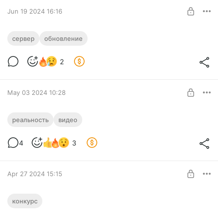
Jun 19 2024 16:16
1.20.6 обновление
сервер
обновление
Очередное обновление сервера кратко за кадром.
Level required:
2
Фантастик
SUBSCRIBE
May 03 2024 10:28
Внезапно первое из реальности
реальность
видео
Короткое видео из реальности
Level required:
4
3
Фантастик
SUBSCRIBE
Apr 27 2024 15:15
Нейро-конкурс 2. Фантазия ИИ
конкурс
Конкурс с картинкой