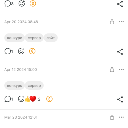
Level required:
8
Фантастик
SUBSCRIBE
Apr 20 2024 08:48
Нейро-конкурс. Эксперимент
конкурс
сервер
сайт
Конкурс пересказа с помощью ИИ. Вам пересказ - вы
Level required:
отгадываете.
1
Фантастик
SUBSCRIBE
Apr 12 2024 15:00
Поиск по скрину
конкурс
сервер
Поиск клада по скрину
Level required:
1
2
Фантастик
SUBSCRIBE
Mar 23 2024 12:01