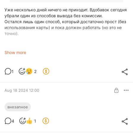
Уже несколько дней ничего не приходит. Вдобавок сегодня
убрали один из способов вывода без комиссии.
Остался лишь один способ, который достаточно прост (без
использования карты) и пока должен работать (но это не
точно).
Что делать.
Show more
- Если вы из России (или любой другой стран, которая
может взаимодействовать с нашими сервисами), то в
конце своей подписки тут можно перейти в нашу группу
1
2
вконтакте и стать доном там, это тоже самое что и тут.
Весь контент давно продублирован.
https://vk.com/fantasticc
Aug 18 2024 12:00
О площадках
внезапное
Level required:
Ответ на вопрос о площадках и бусти.
Фантастик
4
1
SUBSCRIBE