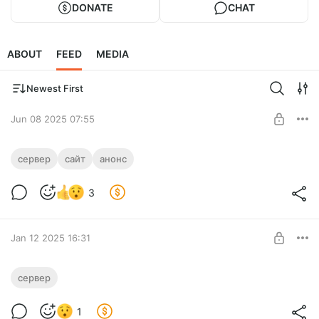
DONATE
CHAT
ABOUT
FEED
MEDIA
Newest First
Jun 08 2025 07:55
Пластинки вернулись
сервер
сайт
анонс
Анонс давно забытых пластинок в новом месте.
Level required:
3
Фантастик
SUBSCRIBE
Jan 12 2025 16:31
ИИ в дом приходит
сервер
Просто пару букв
Level required:
1