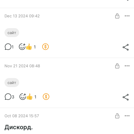
Фантастик
SUBSCRIBE
Dec 13 2024 09:42
Сайт
сайт
Новое на новом сайте
Level required:
1
1
Фантастик
SUBSCRIBE
Nov 21 2024 08:48
Новое
сайт
Новое-новое
Level required:
3
1
Фантастик
SUBSCRIBE
Oct 08 2024 15:57
Дискорд.