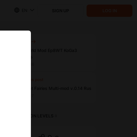
EN
SIGN UP
LOG IN
Next post
ForeignWorld Mod Ep8WT KoGa3
Ripson Rus
Feb 01 10:46
Previous post
The Sunset Fairies Multi-mod v.0.14 Rus
Jan 28 13:17
SUBSCRIPTION LEVELS
0