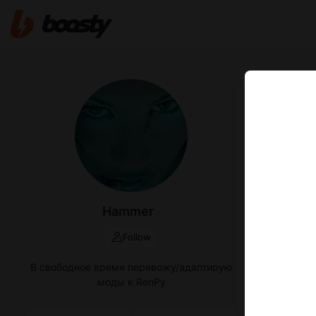
Jan 30 12:51
Murmur
https://isla
linux-androi
По просьбе "A
Прикольная.
Hammer
Mu
rar
Follow
409
В свободное время перевожу/адаптирую
моды к RenPy