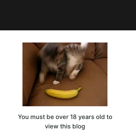
 v0.7 MurrayMods Rus
nd-of-pleasure.site/25792-murmur-v011-2020-eng-renpy-macos-
d-demo.html
rtemIS" ;)
 Заодно прошел :D
rmur_v0.7_MurrayMods-Rus.rar
.72 Kb
You must be over 18 years old to
view this blog
5