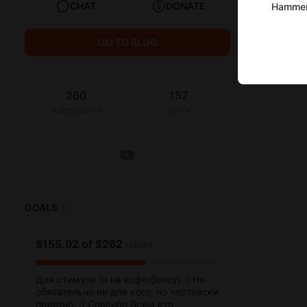
CHAT
DONATE
Hamme
GO TO BLOG
260
157
subscribers
posts
GOALS
1
$155.92
of
$262
raised
Для стимула (и на кофе/бензу) :) Не
обязательно ни для кого, но чертовски
приятно. :) Спасибо Всем кто