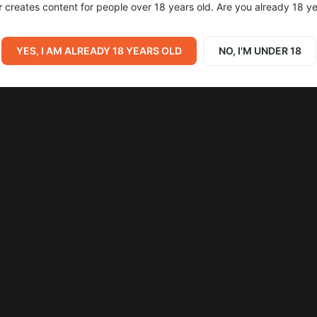
r
creates content for people over 18 years old. Are you already 18 ye
YES, I AM ALREADY 18 YEARS OLD
NO, I'M UNDER 18
Go to all posts