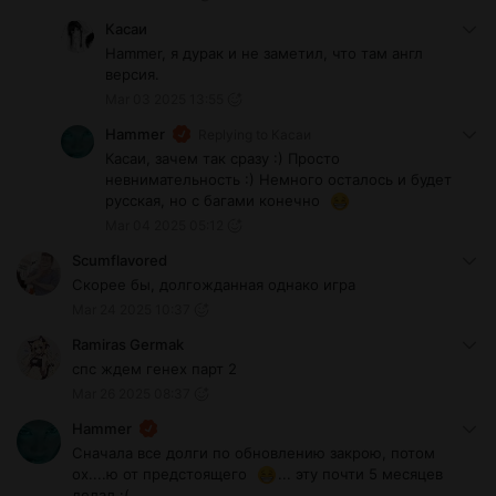
Касаи
Hammer, я дурак и не заметил, что там англ
версия.
Mar 03 2025 13:55
Hammer
Replying to
Касаи
Касаи, зачем так сразу :) Просто
невнимательность :) Немного осталось и будет
русская, но с багами конечно
Mar 04 2025 05:12
Scumflavored
Скорее бы, долгожданная однако игра
Mar 24 2025 10:37
Ramiras Germak
спс ждем генех парт 2
Mar 26 2025 08:37
Hammer
Сначала все долги по обновлению закрою, потом
ох....ю от предстоящего
... эту почти 5 месяцев
делал :(