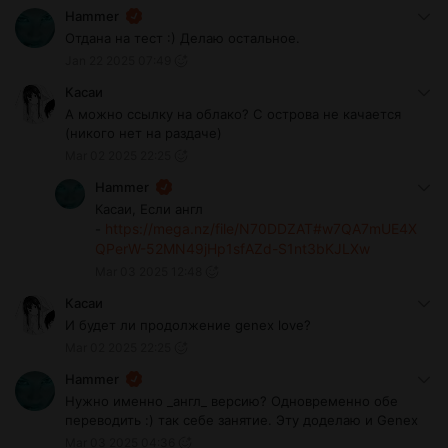
Hammer
Отдана на тест :) Делаю остальное.
Jan 22 2025 07:49
Касаи
А можно ссылку на облако? С острова не качается
(никого нет на раздаче)
Mar 02 2025 22:25
Hammer
Касаи, Если англ
https://mega.nz/file/N70DDZAT#w7QA7mUE4X
-
QPerW-52MN49jHp1sfAZd-S1nt3bKJLXw
Mar 03 2025 12:48
Касаи
И будет ли продолжение genex love?
Mar 02 2025 22:25
Hammer
Нужно именно _англ_ версию? Одновременно обе
переводить :) так себе занятие. Эту доделаю и Genex
Mar 03 2025 04:36