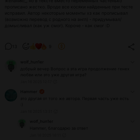
желанию_, но в тексте вместо переменных частенько
прописано жестко. Вроде все косяки найденные при тесте
исправил. Автор некоторые моменты хз как прописывал
(возможно перевод с родного на англ) - придумывал/
домысливал (как уж смог). Короче - как смог :D
13
9
wolf_hun1er
добрый вечер Вопрос а эта игра продолжение генех
любви или это уже другая игра?
Jan 16 2025 12:17
Hammer
это другая от того же автора. Первая часть уже есть
:)
Jan 16 2025 13:31
wolf_hun1er
Hammer, благодарю за ответ
Jan 16 2025 16:11