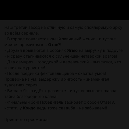
Наш третий заход на отличную и самую спойлеримую арку
во всём сериале.
- В городе появляется юный завидный жених - и тут же
мчится прямиком к...
Отае
?!
- Друзья врываются в особняк
Ягью
на выручку к подруге
- и сразу сталкиваются с сильнейшей четвёркой врагов!
- Два самурая - городской и деревенский - выясняют, кто
из них самураистее!
- После поединка фехтовальщиков - схватка умов!
Проверка на ум, выдержку и хитрость - знаменитая
туалетная серия!
- Битва с Ягью идёт к развязке - и тут всплывает главная
тайна благородного клана!
- Финальный бой! Победитель забирает с собой Отае! А
кстати, у
Кондо
ведь тоже свадьба - не забываем!!
Приятного просмотра!