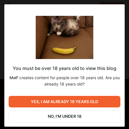
LOG IN
EN
Go to blog
МиР
Aug 09 2025 17:13
SUBSCRIBE
Гинтама: Арка Ягью (обновка)
You must be over 18 years old to view this blog
1 сезон, серии 76-81
МиР
creates content for people over 18 years old. Are you
already 18 years old?
YES, I AM ALREADY 18 YEARS OLD
NO, I'M UNDER 18