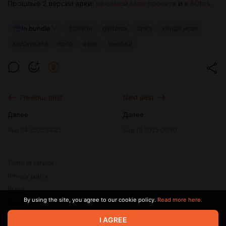
Прошлые 2 версии арки:
на самой заре проекта
и
в 60fps
.
In bundle
1 сезон
gintama
арка
кондо исао
хиджиката
сого
отае
кьюбей
Previous post
Next post
Далее
Далее
Aug 04 2025 14:22
Sep 13 2025 09:50
Terms of service
Privacy policy
Brand
By using the site, you agree to our cookie policy.
Read more here.
Support
© 2026 Zaya Solutions Limited. All rights reserved. All trademarks
I AGREE